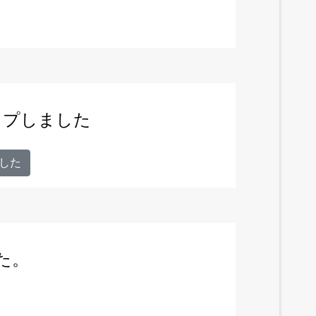
ップしました
した
た。