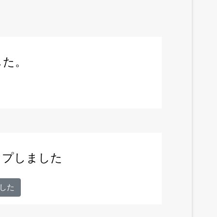
した。
ップしました
した