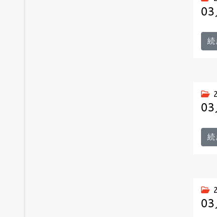
0
続
0
続
0