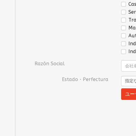
Ca
Se
Tr
Ma
Au
In
In
Razón Social
Estado・Perfectura