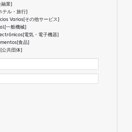
の他金融業]
jes[ホテル・旅行]
vicios Varios[その他サービス]
neral[一般機械]
y Electrónicos[電気・電子機器]
limentos[食品]
icas[公共団体]