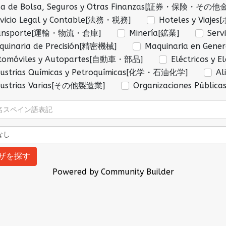
sa de Bolsa, Seguros y Otras Finanzas[証券・保険・そ
rvicio Legal y Contable[法務・税務]
Hoteles y Via
ansporte[運輸・物流・倉庫]
Minería[鉱業]
Ser
quinaria de Precisión[精密機械]
Maquinaria en Ge
tomóviles y Autopartes[自動車・部品]
Eléctricos 
dustrias Químicas y Petroquímicas[化学・石油化学]
A
dustrias Varias[その他製造業]
Organizaciones Públ
Powered by Community Builder