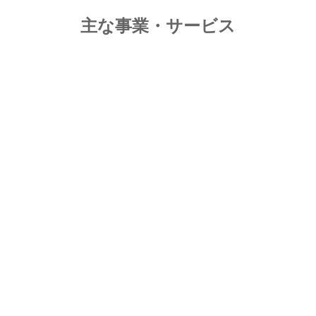
主な事業・サービス
イベン
資料館
ト過去
動画
会員一覧
治安情報