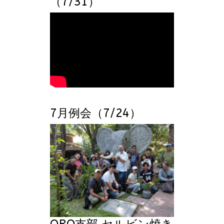
（7/31）
7月例会（7/24）
QRO支部 セルビン焼き