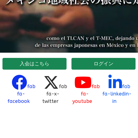
入会はこちら
ログイン
fab
fab
fab
fab
fa-
fa-x-
fa-
fa-linkedin-
facebook
twitter
youtube
in