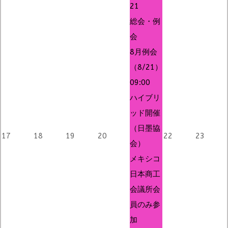
21
総会・例
会
8月例会
（8/21）
09:00
ハイブリ
ッド開催
（日墨協
17
18
19
20
22
23
会）
メキシコ
日本商工
会議所会
員のみ参
加