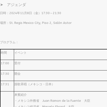
➤ アジェンダ
日時：2024年11月8日（金）17:30～21:30
場所：St. Regis Mexico City, Piso 2, Salón Astor
プログラム：
時間
イベント
17:00
受付
17:30
開会
17:31
国歌斉唱（メキシコ・日本）
来賓紹介
・メキシコ外務省 Juan Ramon de la Fuente 大臣
・メキシコ経済省 Marcelo Ebrard 大臣