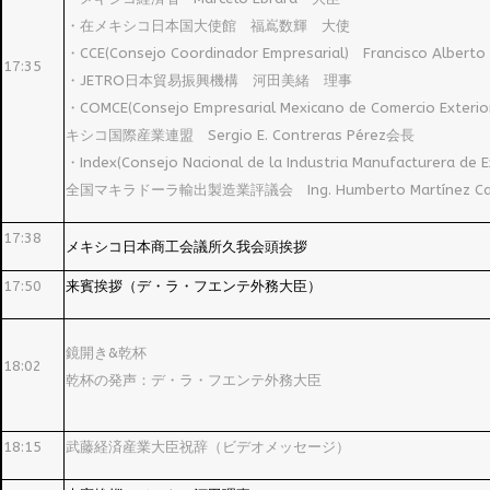
・在メキシコ日本国大使館 福嶌数輝 大使
・CCE(Consejo Coordinador Empresarial) Francisco Albert
17:35
・JETRO日本貿易振興機構 河田美緒 理事
・COMCE(Consejo Empresarial Mexicano de Comercio Exterior,
キシコ国際産業連盟 Sergio E. Contreras Pérez会長
・Index(Consejo Nacional de la Industria Manufacturera de E
全国マキラドーラ輸出製造業評議会 Ing. Humberto Martínez C
17:38
メキシコ日本商工会議所久我会頭挨拶
17:50
来賓挨拶（デ・ラ・フエンテ外務大臣）
鏡開き&乾杯
18:02
乾杯の発声：デ・ラ・フエンテ外務大臣
18:15
武藤経済産業大臣祝辞（ビデオメッセージ）