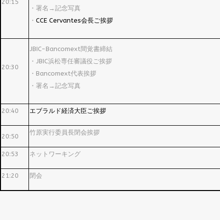
20:15
・署名→記念写真
・
CCE Cervantes会長ご挨拶
JBIC-Bancomext間覚書締結
・JBIC浜松専任審議役ご挨拶
20:30
・Bancomext代表挨拶
・署名→記念写真
20:40
エブラルド経済大臣ご挨拶
竹原実行委員長閉会挨拶
20:50
20:53
ネットワーキング
21:20
閉会