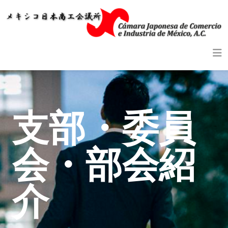
支部・委員
会・部会紹
介