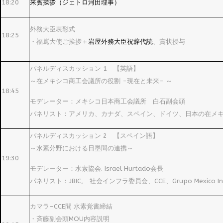
18:20
来賓挨拶（ジェトロ河田理事）
外務大臣表彰式
18:25
・福嶌大使ご挨拶＋
岩屋外務大臣祝辞代読
、賞状授与
パネルディスカッション 1 【英語】
～在メキシコ商工会議所の役割 -現在と未来- ～
18:45
モデレーター：メキシコ日本商工会議所 白石副会頭
パネリスト：アメリカ、カナダ、スペイン、ドイツ、日本の在メ
パネルディスカッション 2 【スペイン語】
～水素分野における日墨間の連携～
19:30
モデレーター：水素協会. Israel Hurtado会長
パネリスト：JBIC, 社会インフラ委員会、CCE、Grupo Mexico Infra
カマラ-CCE間 水素覚書締結
・斉藤副会頭MOU内容説明