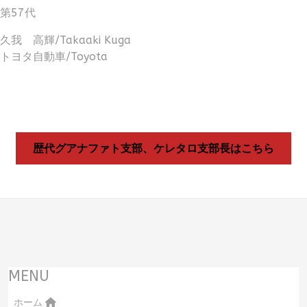
第57代
久我 高輝/Takaaki Kuga
トヨタ自動車/Toyota
歴代グアナファト支部、ケレタロ支部長はこちら
MENU
ホーム