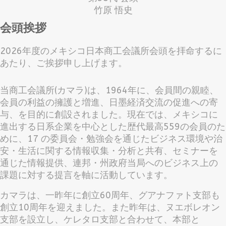
竹原 悟史
会頭挨拶
2026年度のメキシコ日本商工会議所会頭を拝命するに
あたり、ご挨拶申し上げます。
当商工会議所(カマラ)は、1964年に、会員間の親睦、
会員の利益の擁護と増進、日墨経済交流の促進への寄
与、を目的に創設されました。現在では、メキシコに
進出する日系企業を中心とした歴代最高559の会員のた
めに、17 の委員会・勉強会を通じたビジネス環境や治
安・生活に関する情報収集・分析と共有、セミナーを
通じた情報提供、連邦・州政府当局へのビジネス上の
課題に対する提言を軸に活動しています。
カマラは、一昨年に創立60周年、グアナファト支部も
創立10周年を迎えました。また昨年は、ヌエボレオン
支部を設立し、ケレタロ支部と合わせて、本部と