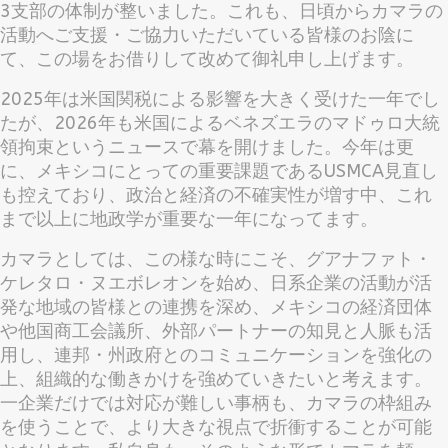
3支部の体制が整いました。これも、日頃からカマラの
活動へご支援・ご協力いただいている皆様のお陰に
て、この場をお借りして改めて御礼申し上げます。
2025年は米国関税による影響を大きく受けた一年でし
たが、2026年も米国によるベネズエラのマドゥロ大統
領拘束というニュースで幕を開けました。今年は更
に、メキシコにとっての重要課題であるUSMCA見直し
も控えており、政治と経済の不確実性が増す中、これ
まで以上に地政学が重要な一年になってます。
カマラとしては、この様な時にこそ、グアナファト・
ケレタロ・ヌエボレオンを始め、日系企業の活動が活
発な地域の皆様との連携を深め、メキシコの経済団体
や他国商工会議所、外部パートナーの知見と人脈も活
用し、連邦・州政府とのコミュニケーションを強化の
上、組織的な働きかけを強めていきたいと考えます。
一企業だけでは対応が難しい事柄も、カマラの枠組み
を使うことで、より大きな視点で折衝することが可能