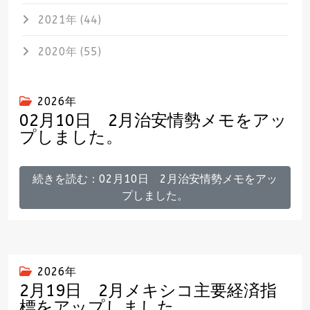
2021年 (44)
2020年 (55)
2026年
02月10日 2月治安情勢メモをアッ
プしました。
続きを読む：02月10日 2月治安情勢メモをアッ
プしました。
2026年
2月19日 2月メキシコ主要経済指
標をアップしました