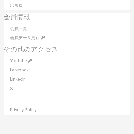
出版物
会員情報
会員一覧
会員データ更新
その他のアクセス
Youtube
Facebook
LinkedIn
X
Privacy Policy