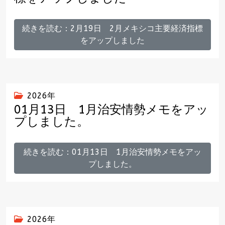
続きを読む：2月19日 2月メキシコ主要経済指標
をアップしました
2026年
01月13日 1月治安情勢メモをアッ
プしました。
続きを読む：01月13日 1月治安情勢メモをアッ
プしました。
2026年