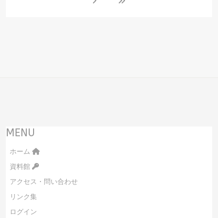
MENU
ホーム
資料館
アクセス・問い合わせ
リンク集
ログイン