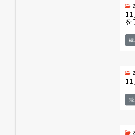
1
を
続
1
続