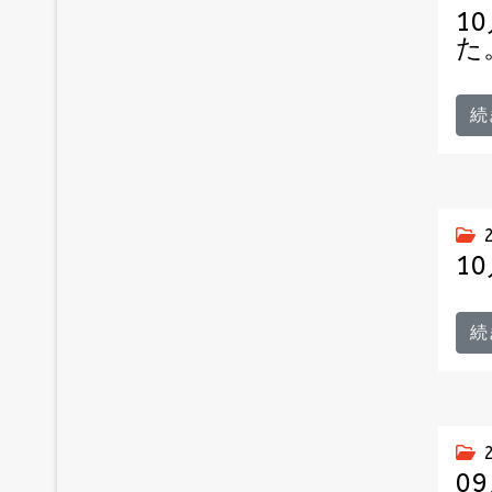
1
た
続
1
続
0