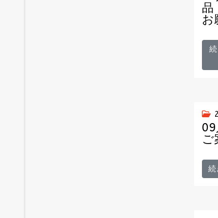
品
お
続
0
ご
続