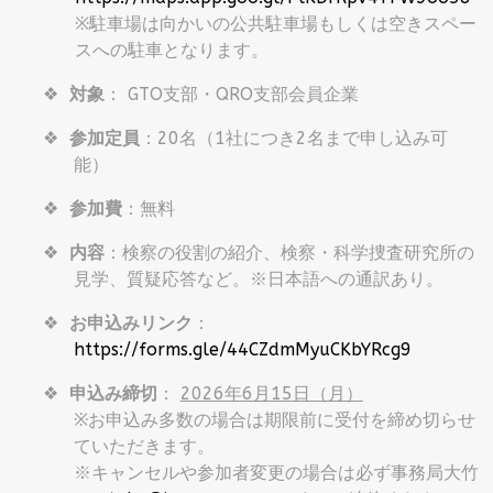
※駐車場は向かいの公共駐車場もしくは空きスペー
スへの駐車となります。
❖
対象
： GTO支部・QRO支部会員企業
❖
参加定員
：20名（1社につき2名まで申し込み可
能）
❖
参加費
：無料
❖
内容
：検察の役割の紹介、検察・科学捜査研究所の
見学、質疑応答など。※日本語への通訳あり。
❖
お申込みリンク
：
https://forms.gle/44CZdmMyuCKbYRcg9
❖
申込み締切
：
2026
年
6
月
15
日（月）
※お申込み多数の場合は期限前に受付を締め切らせ
ていただきます。
※キャンセルや参加者変更の場合は必ず事務局大竹