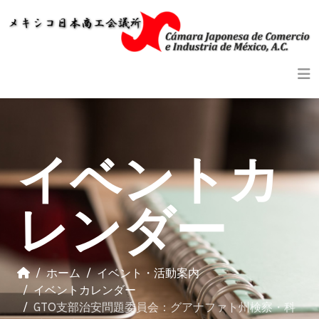
Previous
Previous
Next
Next
Year
Month
Year
Month
イベントカ
レンダー
ホーム
イベント・活動案内
イベントカレンダー
GTO支部治安問題委員会：グアナファト州検察・科