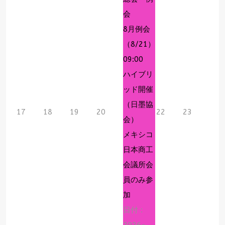
会
8月例会
（8/21）
09:00
ハイブリ
ッド開催
（日墨協
17
18
19
20
22
23
会）
メキシコ
日本商工
会議所会
員のみ参
加
日付 :
2026-