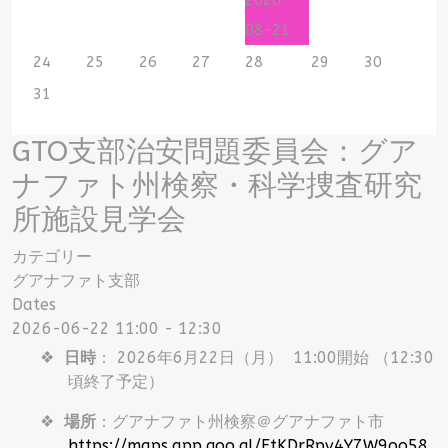
08-21
24
25
26
27
28
29
30
31
GTO支部治安問題委員会：グア
ナファト州検察・科学捜査研究
所施設見学会
カテゴリー
グアナファト支部
Dates
2026-06-22
11:00
-
12:30
❖
日時
： 2026年6月22日（月） 11:00開始 （12:30
頃終了予定）
❖
場所
：グアナファト州検察＠グアナファト市
https://maps.app.goo.gl/FtKDrRpv4Y7W9oo58