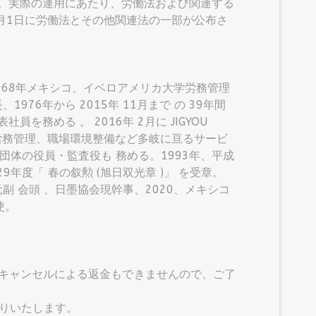
た。実際の運用にあたり、労働法および関連する
月1日に労働法とその他関連法の一部が公布さ
968年メキシコ、イベロアメリカ大学労務管理
976年から 2015年 11月まで の 39年間
C.）の代表社員を務める 。 2016年 2月に JIGYOU
人事・労務管理、職場環境整備など多岐に亘るサービ
体の役員・監査役も 務める。1993年、平成
年度「 春の叙勲 (旭日双光章 )」 を受章。
 会頭 、日墨協会現幹事、2020、メキシコ
使。
参加キャンセルによる返金もできませんので、ご了
送りいたします。