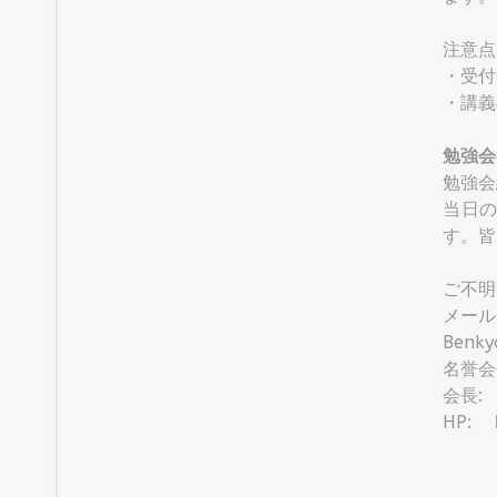
注意
・受付
・講義
勉強会
勉強会
当日
す。皆
ご不明
メー
Benk
名誉会
会長:
HP: