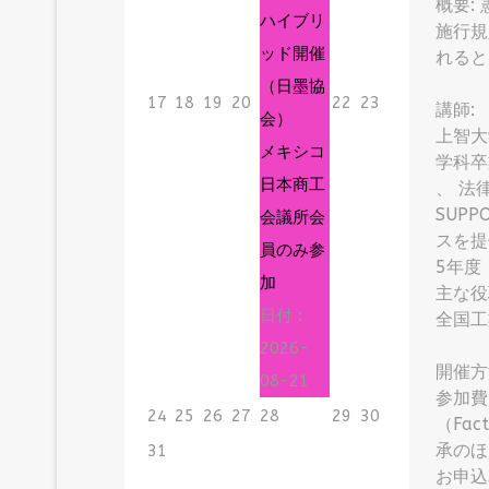
概要:
ハイブリ
施行規
ッド開催
れると
（日墨協
17
18
19
20
22
23
講師: 
会）
上智大
メキシコ
学科卒
日本商工
、 法律事
SUP
会議所会
スを提
員のみ参
5年度
加
主な役
日付 :
全国工
2026-
開催方
08-21
参加費
24
25
26
27
28
29
30
（Fa
承のほ
31
お申込