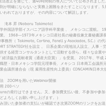
 憲法改正を通じて、週40時間制の導入について公布されまし
則が明確にならないと実務上困難をきたすことになります。5
いわれておりますが、その内容について解説します。
滝本 昇 (Noboru Takimoto)
学外国語学部イスパニア語学科卒業後 、 メキシコに渡航。 1
業。 1968―1973年メキシコ日産社長の秘書役兼文書秘書課長、1
務所（ Takimoto, Cortina, Farell y Asociados, S.
PORT STRATEGY社を設立 。 日系企業の現地法人設立、
供する経営コンサルタントとして活動する傍ら、様々な企業や団
「経済協力貢献者賞（通産大臣賞）」を受賞。 2017年、平成 29
職歴・日本メキシコ学院元理事長、メキシコ 日本商工会議所元副
業会議所連合会（現 雇用生産性向上委員）CONCAMIN日本大
法 ZOOMを用いたWebinar開催
用 200ペソ
cturaの発行はできません。又、参加費支払い後、不参加や
どよろしくお願い申し上げます。）
み頂いた参加者の支払いが確認でき次第ZOOMのリンクをお