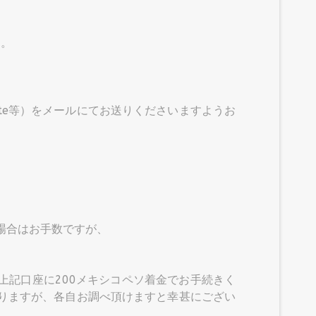
す。
nte等）をメールにてお送りくださいますようお
い場合はお手数ですが、
し、上記口座に200メキシコペソ着金でお手続きく
恐れ入りますが、各自お調べ頂けますと幸甚にござい