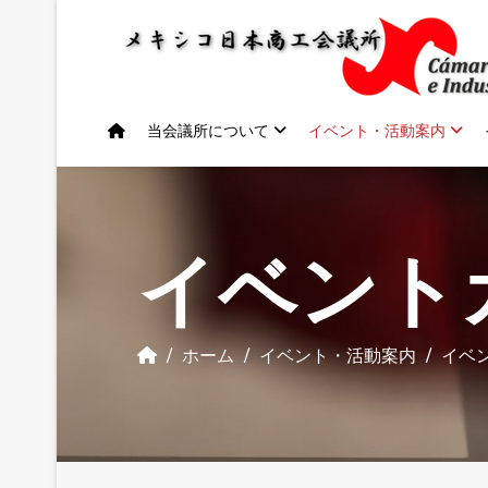
Previous
Previous
Next
Next
Year
Month
Year
Month
当会議所について
イベント・活動案内
イベント
ホーム
イベント・活動案内
イベ