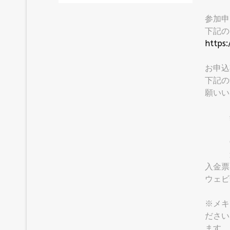
参加
下記の
https
お申込
下記の
願いい
口座名義
銀行
口座：
CLAB
連絡
入金票
ウェビ
※メキ
ださい
ます。