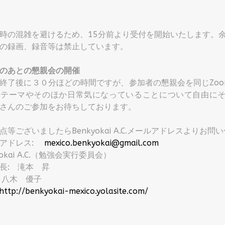
点
時の混雑を避けるため、15分前より受付を開始いたします。
の録画、録音等は禁止しています。
のあとの懇親会の開催
終了後に３０分ほどの時間ですが、参加者の懇親会を同じZo
のテーマやそのほか日常気になっていることについて自由に
さんのご参加をお待ちしております。
点等ございましたらBenkyokai A.C.メールアドレスよりお
ルアドレス:
mexico.benkyokai@gmail.com
yokai A.C.（勉強会実行委員会）
長: 滝本 昇
 八木 優子
http://benkyokai-mexico.yolasite.com/