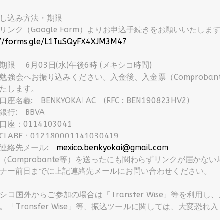
申し込み方法・期限
リンク（Google Form）よりお申込手続きをお願いいたしま
://forms.gle/L1TuSQyFX4XJM3M47
期限 6月03日(水)午後6時 (メキシコ時間)
勉強会へお振り込みください。入金後、入金票（Comproba
たします。
: BENKYOKAI AC (RFC : BEN190823HV2)
: BBVA
0114103041
E：012180001141030419
先メール:
mexico.benkyokai@gmail.com
（Comprobante等）を送ったにも関わらずリンクが届かな
ナー前日までに上記連絡先メールにお問い合わせください。
シコ国外からご参加の場合は「Transfer Wise」等を利用
。「Transfer Wise」等、振込ツールに関しては、大変