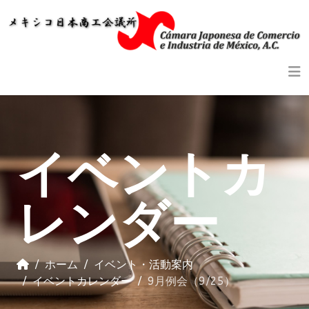
Previous
Previous
Next
Next
Year
Month
Year
Month
イベントカ
レンダー
ホーム
イベント・活動案内
イベントカレンダー
9月例会（9/25）