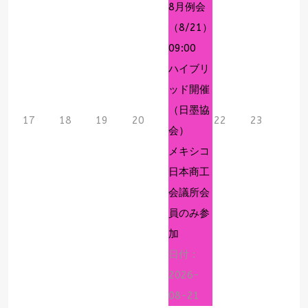
8月例会
（8/21）
09:00
ハイブリ
ッド開催
（日墨協
17
18
19
20
22
23
会）
メキシコ
日本商工
会議所会
員のみ参
加
日付 :
2026-
08-21