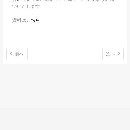
いいたします。
資料は
こちら
前の記事へ: 6月18日 6月メキシコ主要経済指標をアッ
次の記事へ
前へ
次へ