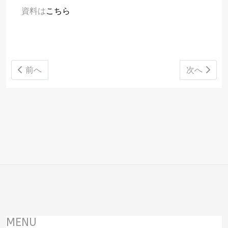
資料は
こちら
前の記事へ: 06月09日 6月治安情勢メモをアップしま
次の記事へ
前へ
次へ
MENU