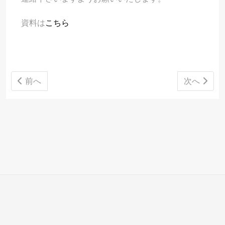
資料は
こちら
前の記事へ: 05月12日 5月治安情勢メモをアップしま
次の記事へ
前へ
次へ