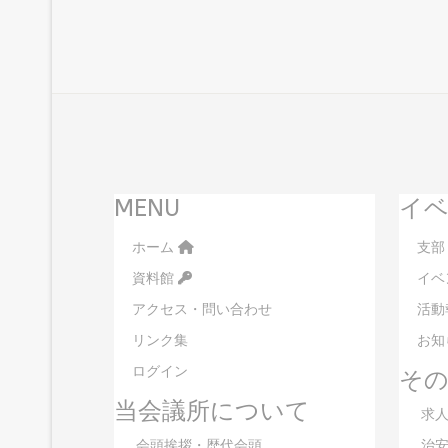
MENU
イベ
ホーム
支部
資料館
イベ
アクセス・問い合わせ
活動
リンク集
お知
ログイン
そ
当会議所について
求人
会頭挨拶・歴代会頭
治安