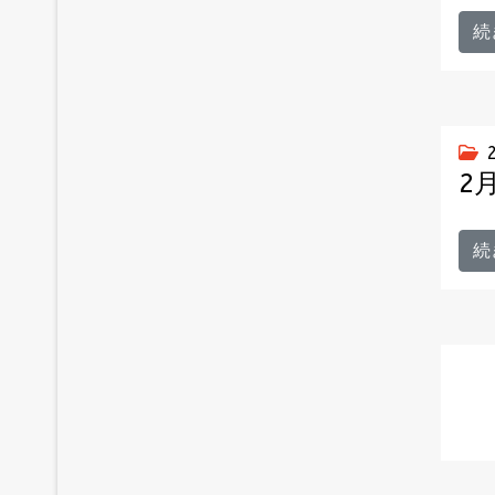
続
2
続