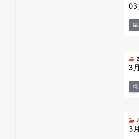
0
続
3
続
3