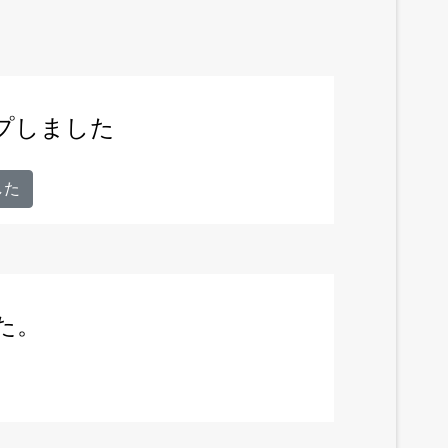
ップしました
した
た。