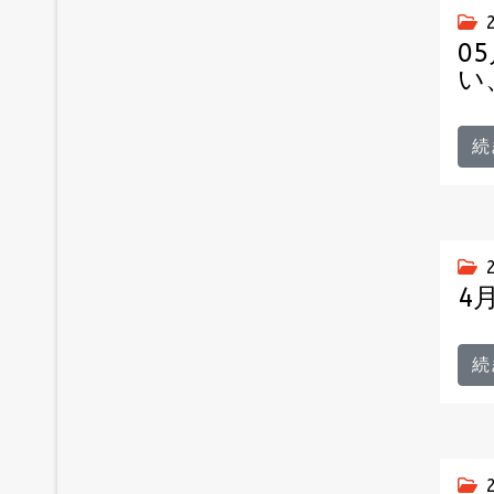
0
い
続
4
続