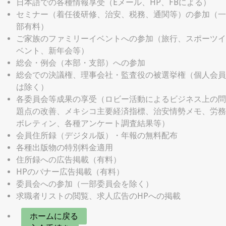
日本語での各種情報享受（Eメール、HP、FBによる）
セミナー（着任後研修、治安、税務、通関等）の参加（一
部有料）
ご家族のファミリーイベントへの参加（旅行、スポーツイ
ベント、新年会等）
総会・例会（本部・支部）への参加
総会での決議権、理事会社・監査役の被選挙権（個人会員
は除く）
各委員会等成果の享受（ロビー活動によるビジネス上の問
題点の改善、メキシコ主要経済指標、治安情勢メモ、労務
ボレティン、各種アンケート調査結果等）
会員住所録（デジタル版）・年報の無料配布
各種出版物の特別料金適用
住所録への広告掲載（有料）
HPのバナー広告掲載（有料）
委員会への参加（一部委員会を除く）
求職者リストの閲覧、求人広告のHPへの掲載
ホームに戻る