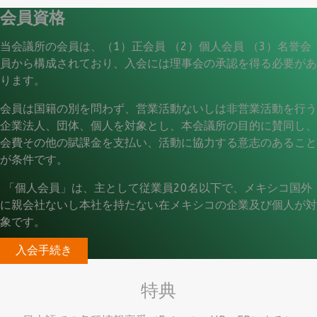
会員資格
当会議所の会員は、（1）正会員 （2）個人会員 （3）名誉会
員から構成されており、入会には理事会の承認を得る必要があ
ります。
会員は国籍の別を問わず、営業活動ないしは非営業活動を行う
企業法人、団体、個人を対象とし、本会議所の目的に賛同し、
会費その他の賦課金を支払い、活動に協力する意志のあること
が条件です。
「個人会員」は、主として従業員20名以下で、メキシコ国外
に親会社ないし本社を持たない在メキシコの企業及び個人が対
象です。
入会手続き
特典