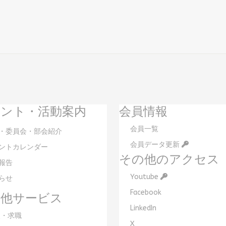
ント・活動案内
会員情報
会員一覧
・委員会・部会紹介
会員データ更新
ントカレンダー
その他のアクセス
報告
Youtube
らせ
Facebook
の他サービス
LinkedIn
・求職
X