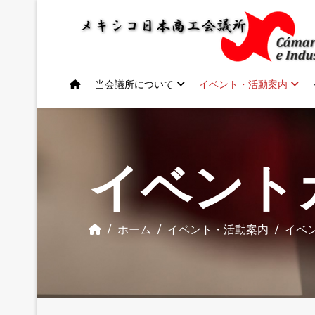
Previous
Previous
Next
Next
Year
Month
Year
Month
当会議所について
イベント・活動案内
イベント
ホーム
イベント・活動案内
イベ