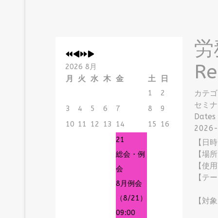
労
Re
2026 8月
月
火
水
木
金
土
日
1
2
カテゴ
セミナ
3
4
5
6
7
8
9
Dates
10
11
12
13
14
15
16
2026-
21
【日時
【場所
総会・例
【使用
会
【テー
8月例会
②労
（8/21）
【対象
09:00