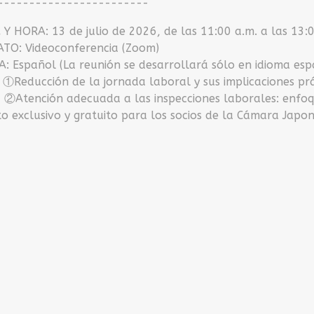
------------------------
Y HORA: 13 de julio de 2026, de las 11:00 a.m. a las 13:
TO: Videoconferencia (Zoom)
: Español (La reunión se desarrollará sólo en idioma es
①Reducción de la jornada laboral y sus implicaciones prá
ción adecuada a las inspecciones laborales: enfoqu
o exclusivo y gratuito para los socios de la Cámara Japo