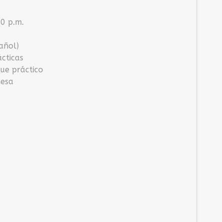
00 p.m.
pañol)
cticas
e práctico
nesa