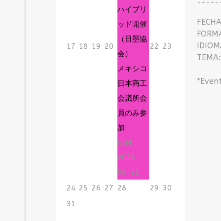
-----
ハイブリ
FECHA 
ッド開催
FORMA
（日墨協
IDIOMA
17
18
19
20
22
23
会）
TEMA: 
メキシコ
②Aten
*Event
日本商工
会議所会
員のみ参
加
日付 :
2026-
08-21
24
25
26
27
28
29
30
31