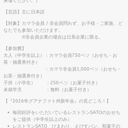
来場ください。）
【言語】主に日本語
【対象】カマラ会員 / 非会員問わず、お子様・ご家族、ど
なたでも参加いただけます。
※非会員企業の場合は日系企業に限る。
【参加費】
大人（中学生以上）：カマラ会員750ペソ（おせち・お
茶・抽選券付き）
：カマラ非会員1,000ペソ（おせち・
お茶・抽選券付き）
子供（小学生） ：250ペソ（お菓子付き）
未就学児 ：無料（お菓子付き）
【『2026年グアナファト州新年会』の見どころ！】
毎回好評をいただいているレストランSATOのおせち
をご提供（中学生以上のみ）
レストランSATO、ひまわり、えびすパン、和菓子の