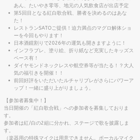
あん、たいやき零等、地元の人気飲食店が出店予定
第5回目となる紅白歌合戦、勝者を決めるのはあな
た！
レストランSATOご提供！迫力満点のマグロ解体ショ
ーを今回もやります！
日本酒鏡割りで2026年の運気も開きますように！
インフラブレ、塗り絵、折り紙など充実したキッズス
ペース有！
ダイヤモンドネックレスや航空券等が当たる！？大人
気の福引きを開催！！
前回好評をいただいたルチャリブレがさらにパワーア
ップ！一緒に盛り上がりましょう。
【参加者募集中！】
当日開催の「紅白歌合戦」への参加者を募集しておりま
す。
参加者は紅/白の2組に分かれ、ステージで歌を披露しま
す。
（楽器用の特殊マイクは用意できません。ボーカルマイク