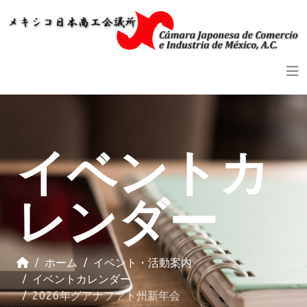
Previous
Previous
Next
Next
Year
Month
Year
Month
イベントカ
レンダー
ホーム
イベント・活動案内
イベントカレンダー
2026年グアナファト州新年会