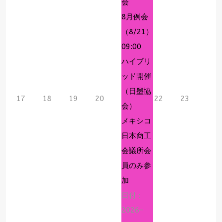
会
8月例会
（8/21）
09:00
ハイブリ
ッド開催
（日墨協
17
18
19
20
22
23
会）
メキシコ
日本商工
会議所会
員のみ参
加
日付 :
2026-