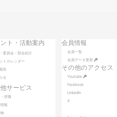
ント・活動案内
会員情報
会員一覧
・委員会・部会紹介
会員データ更新
ントカレンダー
その他のアクセス
報告
Youtube
らせ
Facebook
の他サービス
LinkedIn
・求職
X
情報
物