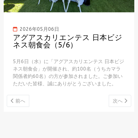
2026年05月06日
アグアスカリエンテス 日本ビジ
ネス朝食会（5/6）
5月6日（水）に「アグアスカリエンテス 日本ビジ
ネス朝食会」が開催され、約100名（うちカマラ
関係者約60名）の方が参加されました。ご参加い
ただいた皆様、誠にありがとうございました。
前の記事へ: GTO支部 サッカー日本 VS オランダ戦 TV
次の記事へ:
前へ
次へ