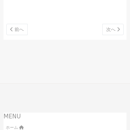
前の記事へ: 1月例会(1/28)
次の記事へ:
前へ
次へ
MENU
ホーム