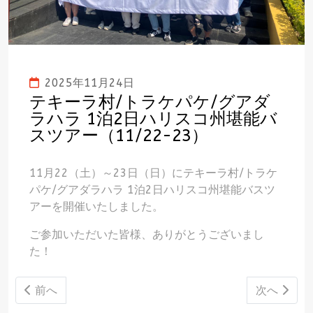
2025年11月24日
テキーラ村/トラケパケ/グアダ
ラハラ 1泊2日ハリスコ州堪能バ
スツアー（11/22-23）
11月22（土）～23日（日）にテキーラ村/トラケ
パケ/グアダラハラ 1泊2日ハリスコ州堪能バスツ
アーを開催いたしました。
ご参加いただいた皆様、ありがとうございまし
た！
前の記事へ: 2025年大使杯ゴルフ大会（11/23）
次の記事へ: 
前へ
次へ