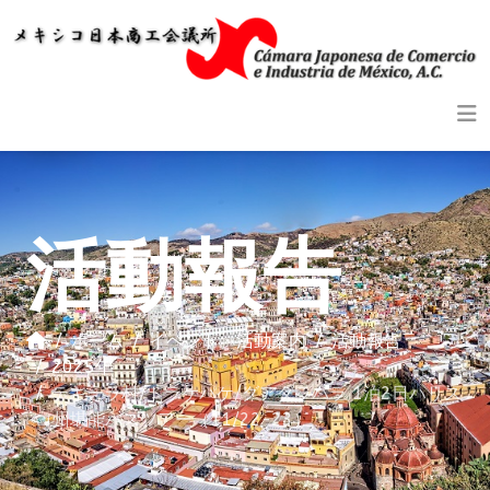
活動報告
ホーム
イベント・活動案内
活動報告
2025年
テキーラ村/トラケパケ/グアダラハラ 1泊2日ハリス
コ州堪能バスツアー（11/22-23）