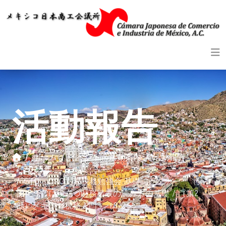
活動報告
ホーム
イベント・活動案内
活動報告
2025年
GTO・QRO支部税務勉強会 基礎編セミナー「（第1
部）経営に役立つ財務諸表の読み方の基礎 / （第2
部）メキシコ税務入門」（8/25）