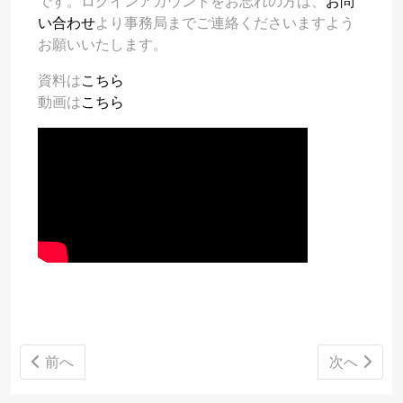
です。ログインアカウントをお忘れの方は、
お問
い合わせ
より事務局までご連絡くださいますよう
お願いいたします。
資料は
こちら
動画は
こちら
前の記事へ: 9月例会(9/19)
次の記事へ:
前へ
次へ