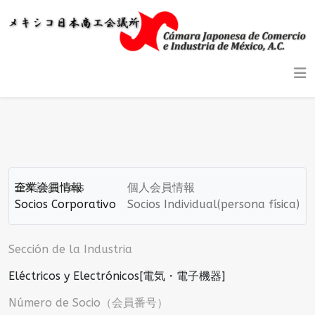
企業会員情報
詳細
Less
個人会員情報
Socios Corporativo
Socios Individual(persona física)
Sección de la Industria
Eléctricos y Electrónicos[電気・電子機器]
Número de Socio（会員番号）