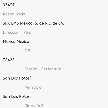
37457
Razón Social
SIIX EMS México, S. de R.L. de C.V.
Dirección País
México(Mexico)
C.P.
78423
Estado・Perfectura
San Luis Potosí
Municipio
San Luis Potosí
Dirección2