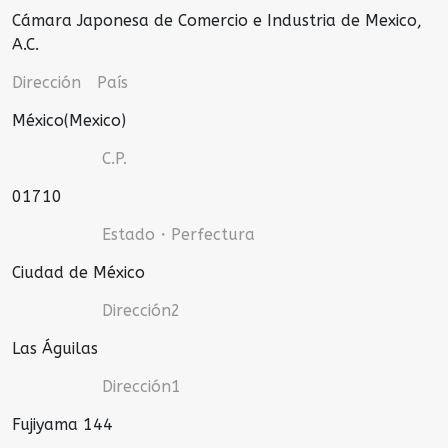
Cámara Japonesa de Comercio e Industria de Mexico,
A.C.
Dirección País
México(Mexico)
C.P.
01710
Estado・Perfectura
Ciudad de México
Dirección2
Las Águilas
Dirección1
Fujiyama 144