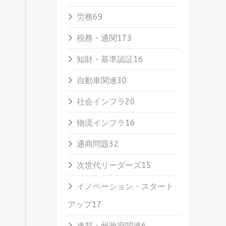
労務
69
税務・通関
173
知財・基準認証
16
自動車関連
30
社会インフラ
20
物流インフラ
16
通商問題
32
次世代リーダーズ
15
イノベーション・スタート
アップ
17
連邦・州政府関連
6