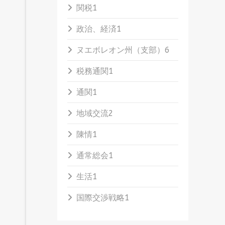
関税
1
政治、経済
1
ヌエボレオン州（支部）
6
税務通関
1
通関
1
地域交流
2
陳情
1
通常総会
1
生活
1
国際交渉戦略
1