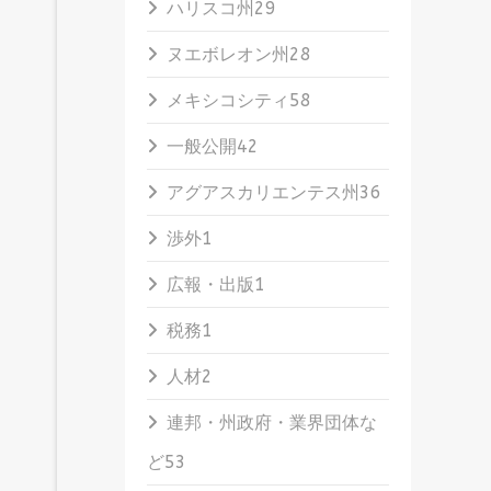
ハリスコ州
29
ヌエボレオン州
28
メキシコシティ
58
一般公開
42
アグアスカリエンテス州
36
渉外
1
広報・出版
1
税務
1
人材
2
連邦・州政府・業界団体な
ど
53