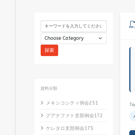
資料分類
メキシコシティ例会
251
Ta
グアナファト支部例会
172
ケレタロ支部例会
175