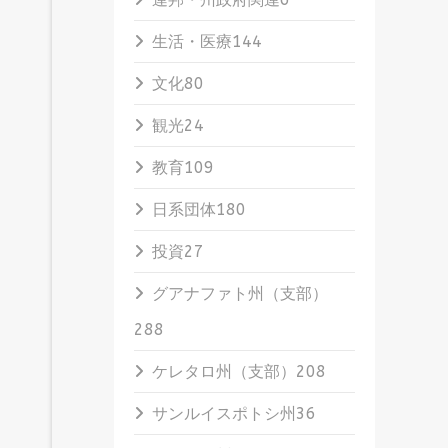
生活・医療
144
文化
80
観光
24
教育
109
日系団体
180
投資
27
グアナファト州（支部）
288
ケレタロ州（支部）
208
サンルイスポトシ州
36