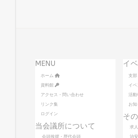
MENU
イベ
ホーム
支部
資料館
イベ
アクセス・問い合わせ
活動
リンク集
お知
ログイン
そ
当会議所について
求人
会頭挨拶・歴代会頭
治安