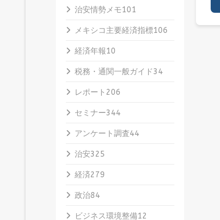
治安情勢メモ
101
メキシコ主要経済指標
106
経済年報
10
税務・通関一般ガイド
34
レポート
206
セミナー
344
アンケート調査
44
治安
325
経済
279
政治
84
ビジネス環境整備
12