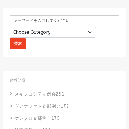
資料分類
メキシコシティ例会
251
グアナファト支部例会
172
ケレタロ支部例会
175