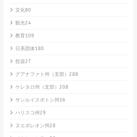
文化
80
観光
24
教育
109
日系団体
180
投資
27
グアナファト州（支部）
288
ケレタロ州（支部）
208
サンルイスポトシ州
36
ハリスコ州
29
ヌエボレオン州
28