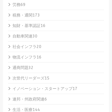
労務
69
税務・通関
173
知財・基準認証
16
自動車関連
30
社会インフラ
20
物流インフラ
16
通商問題
32
次世代リーダーズ
15
イノベーション・スタートアップ
17
連邦・州政府関連
6
生活・医療
144