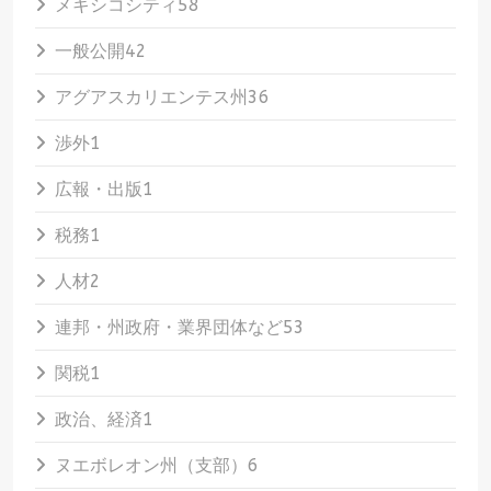
メキシコシティ
58
一般公開
42
アグアスカリエンテス州
36
渉外
1
広報・出版
1
税務
1
人材
2
連邦・州政府・業界団体など
53
関税
1
政治、経済
1
ヌエボレオン州（支部）
6