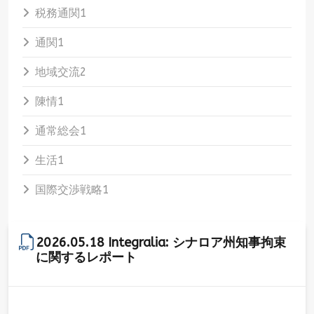
税務通関
1
通関
1
地域交流
2
陳情
1
通常総会
1
生活
1
国際交渉戦略
1
2026.05.18 Integralia: シナロア州知事拘束
に関するレポート