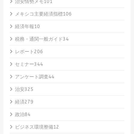
治安情勢メモ
101
メキシコ主要経済指標
106
経済年報
10
税務・通関一般ガイド
34
レポート
206
セミナー
344
アンケート調査
44
治安
325
経済
279
政治
84
ビジネス環境整備
12