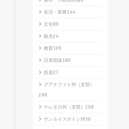
生活・医療
144
文化
80
観光
24
教育
109
日系団体
180
投資
27
グアナファト州（支部）
288
ケレタロ州（支部）
208
サンルイスポトシ州
36