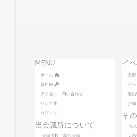
MENU
イベ
ホーム
支部
資料館
イベ
アクセス・問い合わせ
活動
リンク集
お知
ログイン
そ
当会議所について
求人
会頭挨拶・歴代会頭
治安