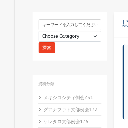
資料分類
メキシコシティ例会
251
グアナファト支部例会
172
ケレタロ支部例会
175