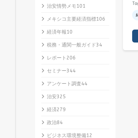
Ta
治安情勢メモ
101
メキシコ主要経済指標
106
経済年報
10
税務・通関一般ガイド
34
レポート
206
セミナー
344
アンケート調査
44
治安
325
経済
279
政治
84
ビジネス環境整備
12