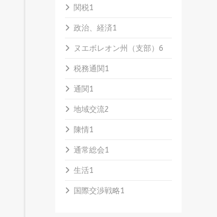
関税
1
政治、経済
1
ヌエボレオン州（支部）
6
税務通関
1
通関
1
地域交流
2
陳情
1
通常総会
1
生活
1
国際交渉戦略
1