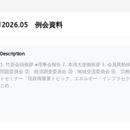
2026.05 例会資料
Description
1. 竹原会頭挨拶 ●理事会報告 2. 本清大使御挨拶 3. 会員異動挨
問題委員会 ② 経済調査委員会 ③ 地域交流委員会 ④ 労務委員
トセミナー「現政権重要トピック、エネルギー・インフラセク
とめ」