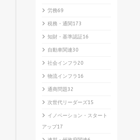
労務
69
税務・通関
173
知財・基準認証
16
自動車関連
30
社会インフラ
20
物流インフラ
16
通商問題
32
次世代リーダーズ
15
イノベーション・スタート
アップ
17
連邦・州政府関連
6