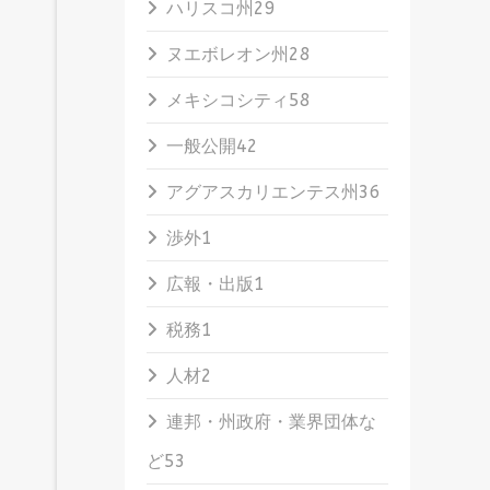
ハリスコ州
29
ヌエボレオン州
28
メキシコシティ
58
一般公開
42
アグアスカリエンテス州
36
渉外
1
広報・出版
1
税務
1
人材
2
連邦・州政府・業界団体な
ど
53