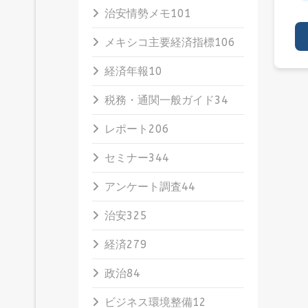
治安情勢メモ
101
メキシコ主要経済指標
106
経済年報
10
税務・通関一般ガイド
34
レポート
206
セミナー
344
アンケート調査
44
治安
325
経済
279
政治
84
ビジネス環境整備
12