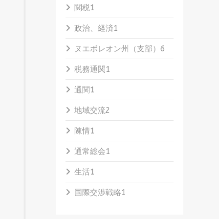
関税
1
政治、経済
1
ヌエボレオン州（支部）
6
税務通関
1
通関
1
地域交流
2
陳情
1
通常総会
1
生活
1
国際交渉戦略
1