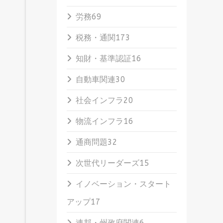
労務
69
税務・通関
173
知財・基準認証
16
自動車関連
30
社会インフラ
20
物流インフラ
16
通商問題
32
次世代リーダーズ
15
イノベーション・スタート
アップ
17
連邦・州政府関連
6