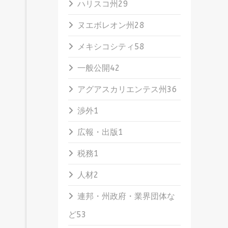
ハリスコ州
29
ヌエボレオン州
28
メキシコシティ
58
一般公開
42
アグアスカリエンテス州
36
渉外
1
広報・出版
1
税務
1
人材
2
連邦・州政府・業界団体な
ど
53