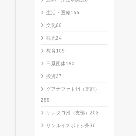
生活・医療
144
文化
80
観光
24
教育
109
日系団体
180
投資
27
グアナファト州（支部）
288
ケレタロ州（支部）
208
サンルイスポトシ州
36