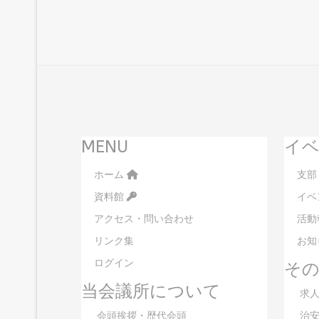
MENU
イベ
ホーム
支部
資料館
イベ
アクセス・問い合わせ
活動
リンク集
お知
ログイン
そ
当会議所について
求人
会頭挨拶・歴代会頭
治安