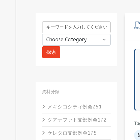
資料分類
メキシコシティ例会
251
グアナファト支部例会
172
Ta
ケレタロ支部例会
175