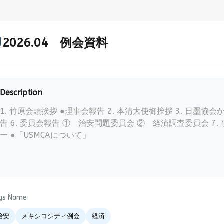
2026.04 例会資料
Description
1. 竹原会頭挨拶 ●理事会報告 2. 本清大使御挨拶 3. 日墨協会
告 6. 委員会報告 ① 治安問題委員会 ② 経済調査委員会 7.
ー ●「USMCAについて」
gs Name
治安
メキシコシティ例会
経済