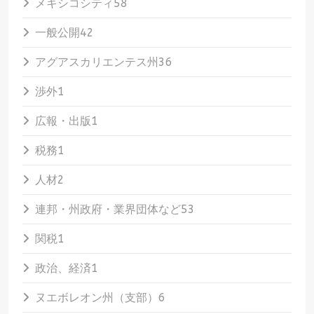
メキシコシティ
58
一般公開
42
アグアスカリエンテス州
36
渉外
1
広報・出版
1
税務
1
人材
2
連邦・州政府・業界団体など
53
関税
1
政治、経済
1
ヌエボレオン州（支部）
6