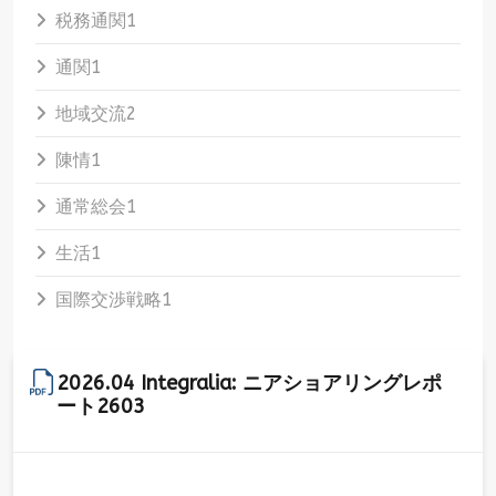
税務通関
1
通関
1
地域交流
2
陳情
1
通常総会
1
生活
1
国際交渉戦略
1
2026.04 Integralia: ニアショアリングレポ
ート2603