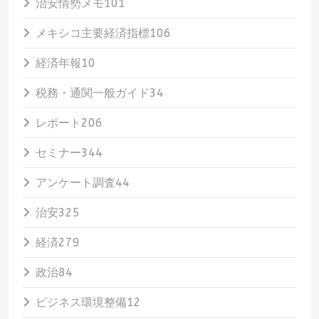
治安情勢メモ
101
メキシコ主要経済指標
106
経済年報
10
税務・通関一般ガイド
34
レポート
206
セミナー
344
アンケート調査
44
治安
325
経済
279
政治
84
ビジネス環境整備
12