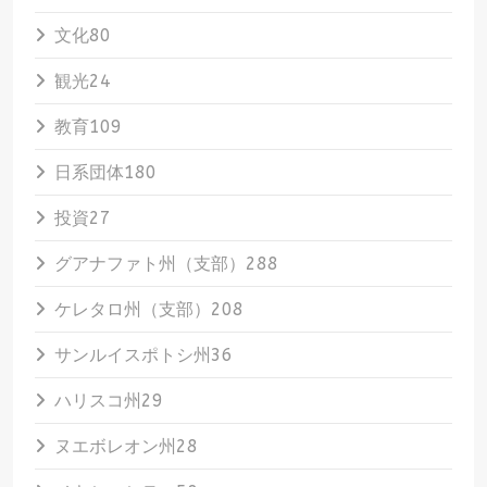
文化
80
観光
24
教育
109
日系団体
180
投資
27
グアナファト州（支部）
288
ケレタロ州（支部）
208
サンルイスポトシ州
36
ハリスコ州
29
ヌエボレオン州
28