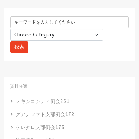
資料分類
メキシコシティ例会
251
グアナファト支部例会
172
ケレタロ支部例会
175