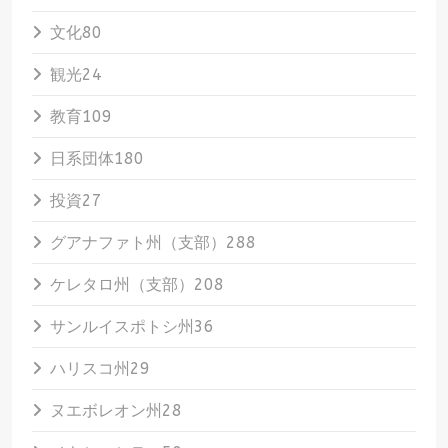
文化
80
観光
24
教育
109
日系団体
180
投資
27
グアナファト州（支部）
288
ケレタロ州（支部）
208
サンルイスポトシ州
36
ハリスコ州
29
ヌエボレオン州
28