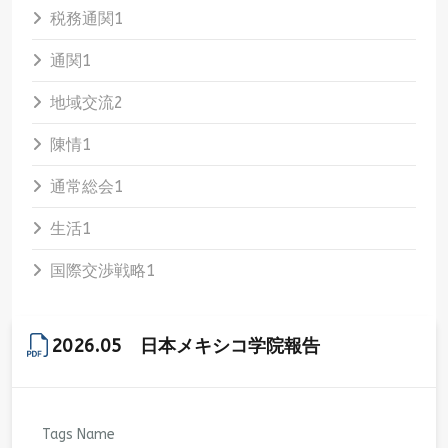
税務通関
1
通関
1
地域交流
2
陳情
1
通常総会
1
生活
1
国際交渉戦略
1
2026.05 日本メキシコ学院報告
Tags Name