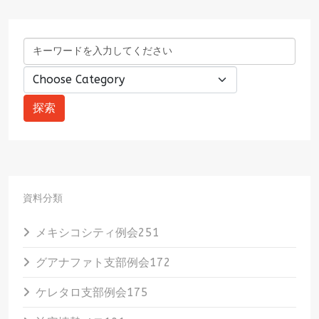
資料分類
メキシコシティ例会
251
グアナファト支部例会
172
ケレタロ支部例会
175