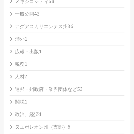
メキシコシティ
58
一般公開
42
アグアスカリエンテス州
36
渉外
1
広報・出版
1
税務
1
人材
2
連邦・州政府・業界団体など
53
関税
1
政治、経済
1
ヌエボレオン州（支部）
6