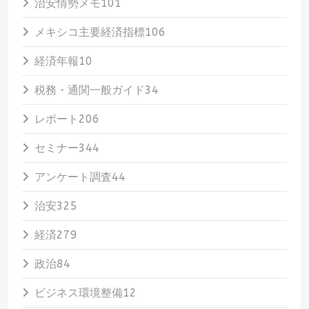
治安情勢メモ
101
メキシコ主要経済指標
106
経済年報
10
税務・通関一般ガイド
34
レポート
206
セミナー
344
アンケート調査
44
治安
325
経済
279
政治
84
ビジネス環境整備
12