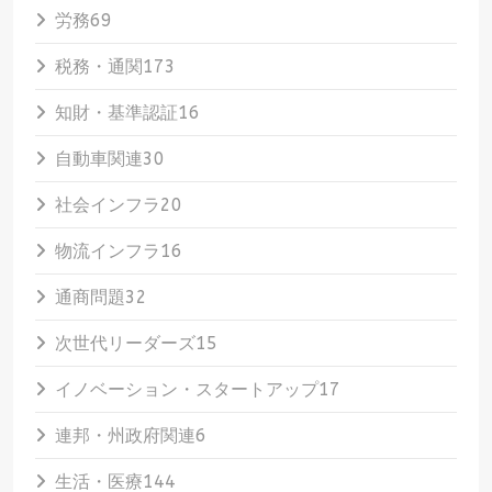
労務
69
税務・通関
173
知財・基準認証
16
自動車関連
30
社会インフラ
20
物流インフラ
16
通商問題
32
次世代リーダーズ
15
イノベーション・スタートアップ
17
連邦・州政府関連
6
生活・医療
144