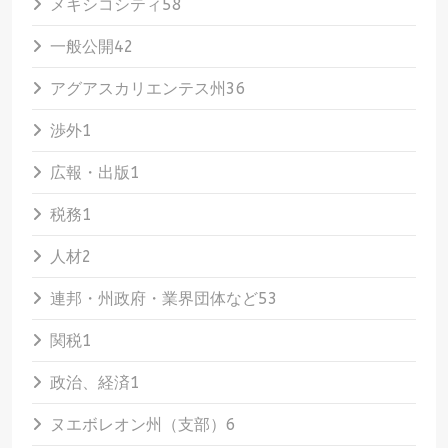
メキシコシティ
58
一般公開
42
アグアスカリエンテス州
36
渉外
1
広報・出版
1
税務
1
人材
2
連邦・州政府・業界団体など
53
関税
1
政治、経済
1
ヌエボレオン州（支部）
6