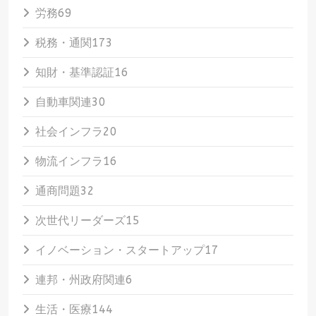
労務
69
税務・通関
173
知財・基準認証
16
自動車関連
30
社会インフラ
20
物流インフラ
16
通商問題
32
次世代リーダーズ
15
イノベーション・スタートアップ
17
連邦・州政府関連
6
生活・医療
144