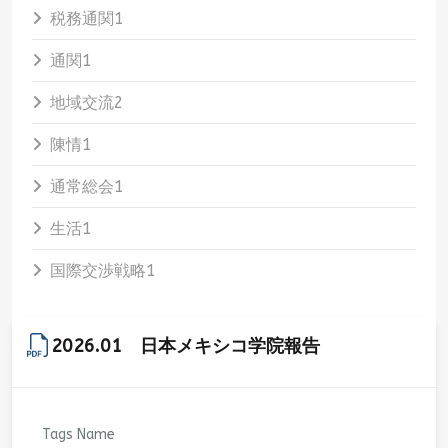
税務通関
1
通関
1
地域交流
2
陳情
1
通常総会
1
生活
1
国際交渉戦略
1
2026.01 日本メキシコ学院報告
Tags Name