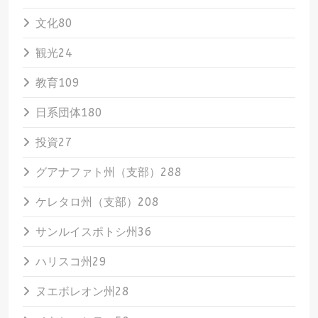
文化
80
観光
24
教育
109
日系団体
180
投資
27
グアナファト州（支部）
288
ケレタロ州（支部）
208
サンルイスポトシ州
36
ハリスコ州
29
ヌエボレオン州
28