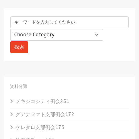
資料分類
メキシコシティ例会
251
グアナファト支部例会
172
ケレタロ支部例会
175