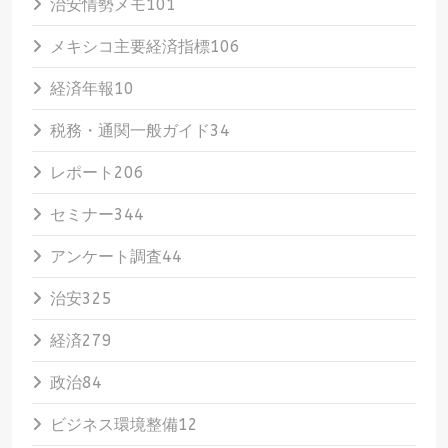
治安情勢メモ
101
メキシコ主要経済指標
106
経済年報
10
税務・通関一般ガイド
34
レポート
206
セミナー
344
アンケート調査
44
治安
325
経済
279
政治
84
ビジネス環境整備
12