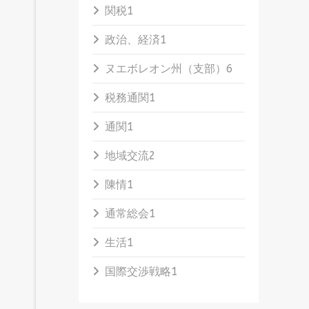
関税
1
政治、経済
1
ヌエボレオン州（支部）
6
税務通関
1
通関
1
地域交流
2
陳情
1
通常総会
1
生活
1
国際交渉戦略
1