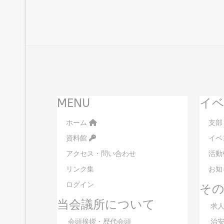
MENU
イベ
ホーム
支部
資料館
イベ
アクセス・問い合わせ
活動
リンク集
お知
ログイン
そ
当会議所について
求人
会頭挨拶・歴代会頭
治安