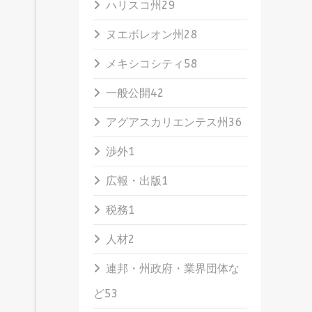
ハリスコ州
29
ヌエボレオン州
28
メキシコシティ
58
一般公開
42
アグアスカリエンテス州
36
渉外
1
広報・出版
1
税務
1
人材
2
連邦・州政府・業界団体な
ど
53