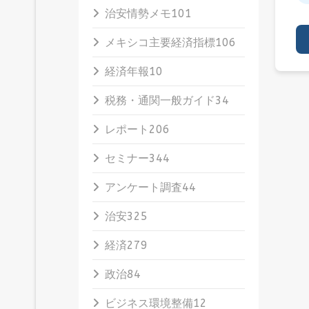
治安情勢メモ
101
メキシコ主要経済指標
106
経済年報
10
税務・通関一般ガイド
34
レポート
206
セミナー
344
アンケート調査
44
治安
325
経済
279
政治
84
ビジネス環境整備
12