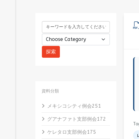
資料分類
メキシコシティ例会
251
グアナファト支部例会
172
Ta
ケレタロ支部例会
175