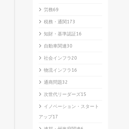
労務
69
税務・通関
173
知財・基準認証
16
自動車関連
30
社会インフラ
20
物流インフラ
16
通商問題
32
次世代リーダーズ
15
イノベーション・スタート
アップ
17
連邦・州政府関連
6