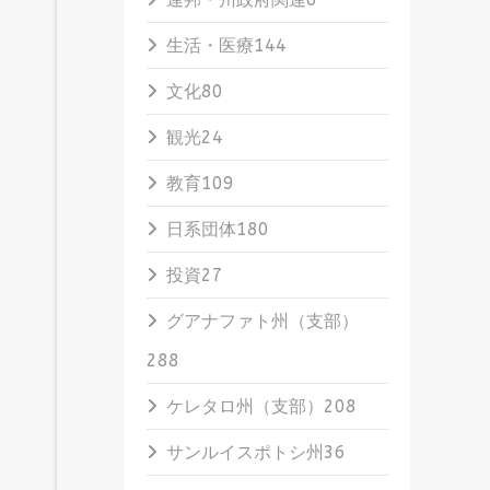
生活・医療
144
文化
80
観光
24
教育
109
日系団体
180
投資
27
グアナファト州（支部）
288
ケレタロ州（支部）
208
サンルイスポトシ州
36