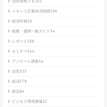
治安情勢メモ
101
メキシコ主要経済指標
106
経済年報
10
税務・通関一般ガイド
34
レポート
206
セミナー
344
アンケート調査
44
治安
325
経済
279
政治
84
ビジネス環境整備
12