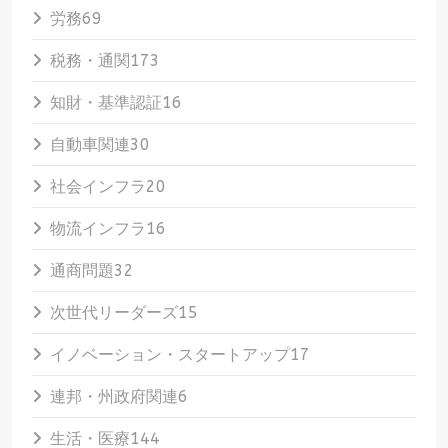
労務
69
税務・通関
173
知財・基準認証
16
自動車関連
30
社会インフラ
20
物流インフラ
16
通商問題
32
次世代リーダーズ
15
イノベーション・スタートアップ
17
連邦・州政府関連
6
生活・医療
144