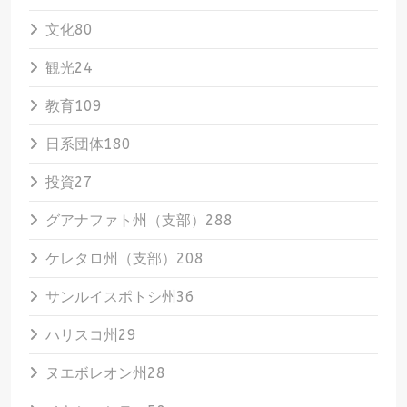
文化
80
観光
24
教育
109
日系団体
180
投資
27
グアナファト州（支部）
288
ケレタロ州（支部）
208
サンルイスポトシ州
36
ハリスコ州
29
ヌエボレオン州
28