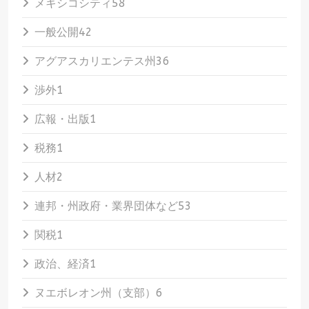
メキシコシティ
58
一般公開
42
アグアスカリエンテス州
36
渉外
1
広報・出版
1
税務
1
人材
2
連邦・州政府・業界団体など
53
関税
1
政治、経済
1
ヌエボレオン州（支部）
6