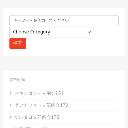
資料分類
メキシコシティ例会
251
グアナファト支部例会
172
ケレタロ支部例会
175