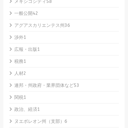
メキシコシティ
58
一般公開
42
アグアスカリエンテス州
36
渉外
1
広報・出版
1
税務
1
人材
2
連邦・州政府・業界団体など
53
関税
1
政治、経済
1
ヌエボレオン州（支部）
6