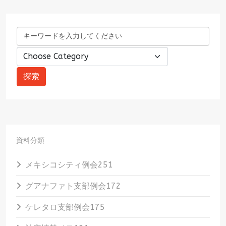
資料分類
メキシコシティ例会
251
グアナファト支部例会
172
ケレタロ支部例会
175