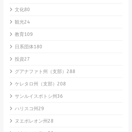
文化
80
観光
24
教育
109
日系団体
180
投資
27
グアナファト州（支部）
288
ケレタロ州（支部）
208
サンルイスポトシ州
36
ハリスコ州
29
ヌエボレオン州
28