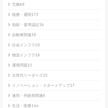
労務
69
税務・通関
173
知財・基準認証
16
自動車関連
30
社会インフラ
20
物流インフラ
16
通商問題
32
次世代リーダーズ
15
イノベーション・スタートアップ
17
連邦・州政府関連
6
生活・医療
144