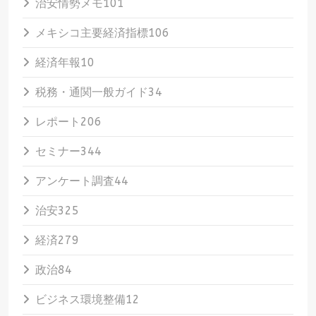
治安情勢メモ
101
メキシコ主要経済指標
106
経済年報
10
税務・通関一般ガイド
34
レポート
206
セミナー
344
アンケート調査
44
治安
325
経済
279
政治
84
ビジネス環境整備
12