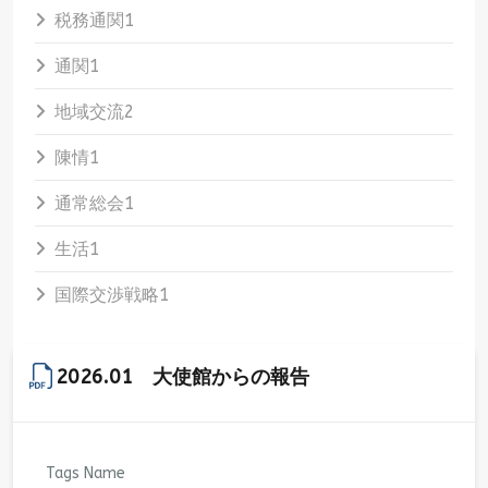
税務通関
1
通関
1
地域交流
2
陳情
1
通常総会
1
生活
1
国際交渉戦略
1
2026.01 大使館からの報告
Tags Name