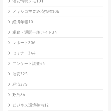
治安情勢メモ
101
メキシコ主要経済指標
106
経済年報
10
税務・通関一般ガイド
34
レポート
206
セミナー
344
アンケート調査
44
治安
325
経済
279
政治
84
ビジネス環境整備
12