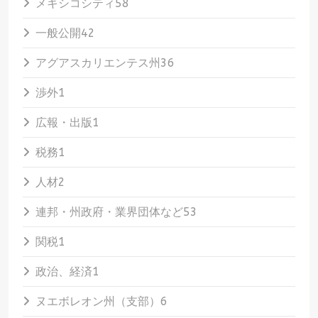
メキシコシティ
58
一般公開
42
アグアスカリエンテス州
36
渉外
1
広報・出版
1
税務
1
人材
2
連邦・州政府・業界団体など
53
関税
1
政治、経済
1
ヌエボレオン州（支部）
6