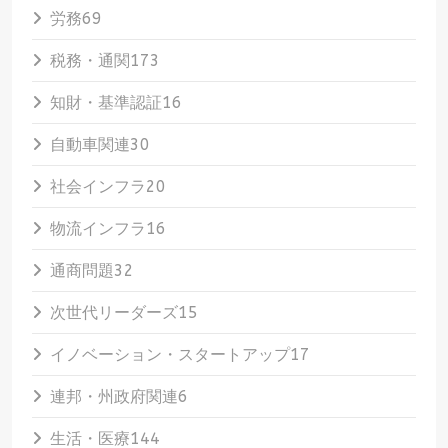
労務
69
税務・通関
173
知財・基準認証
16
自動車関連
30
社会インフラ
20
物流インフラ
16
通商問題
32
次世代リーダーズ
15
イノベーション・スタートアップ
17
連邦・州政府関連
6
生活・医療
144