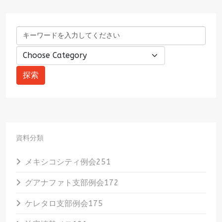
資料分類
メキシコシティ例会
251
グアナファト支部例会
172
ケレタロ支部例会
175