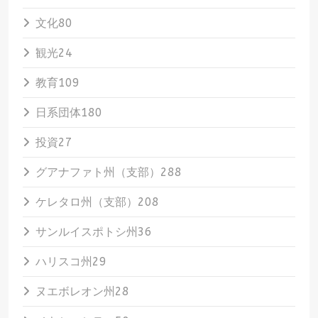
文化
80
観光
24
教育
109
日系団体
180
投資
27
グアナファト州（支部）
288
ケレタロ州（支部）
208
サンルイスポトシ州
36
ハリスコ州
29
ヌエボレオン州
28