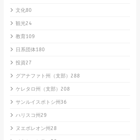
文化
80
観光
24
教育
109
日系団体
180
投資
27
グアナファト州（支部）
288
ケレタロ州（支部）
208
サンルイスポトシ州
36
ハリスコ州
29
ヌエボレオン州
28