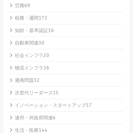
労務
69
税務・通関
173
知財・基準認証
16
自動車関連
30
社会インフラ
20
物流インフラ
16
通商問題
32
次世代リーダーズ
15
イノベーション・スタートアップ
17
連邦・州政府関連
6
生活・医療
144