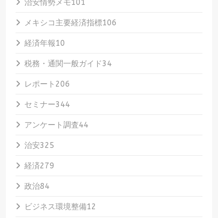
治安情勢メモ
101
メキシコ主要経済指標
106
経済年報
10
税務・通関一般ガイド
34
レポート
206
セミナー
344
アンケート調査
44
治安
325
経済
279
政治
84
ビジネス環境整備
12