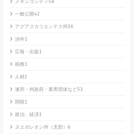
メキシコシティ
58
一般公開
42
アグアスカリエンテス州
36
渉外
1
広報・出版
1
税務
1
人材
2
連邦・州政府・業界団体など
53
関税
1
政治、経済
1
ヌエボレオン州（支部）
6