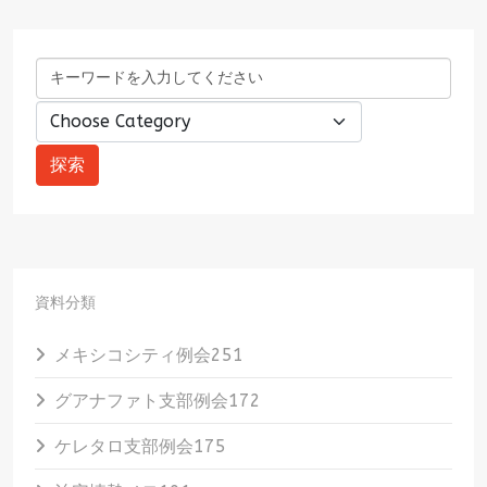
資料分類
メキシコシティ例会
251
グアナファト支部例会
172
ケレタロ支部例会
175