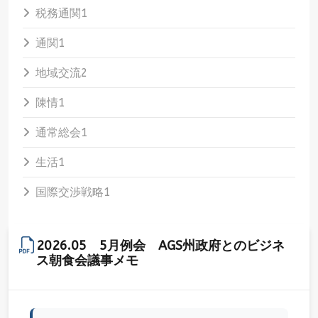
税務通関
1
通関
1
地域交流
2
陳情
1
通常総会
1
生活
1
国際交渉戦略
1
2026.05 5月例会 AGS州政府とのビジネ
ス朝食会議事メモ