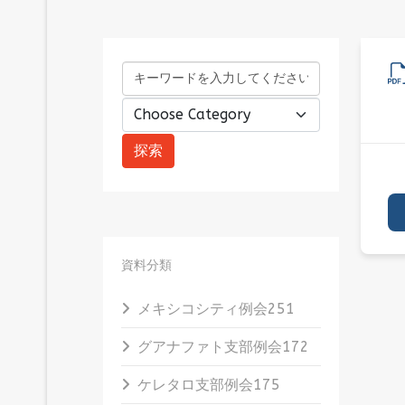
資料分類
メキシコシティ例会
251
グアナファト支部例会
172
ケレタロ支部例会
175