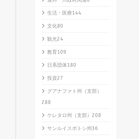
生活・医療
144
文化
80
観光
24
教育
109
日系団体
180
投資
27
グアナファト州（支部）
288
ケレタロ州（支部）
208
サンルイスポトシ州
36