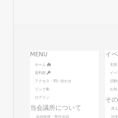
MENU
イベ
ホーム
支部
資料館
イベ
アクセス・問い合わせ
活動
リンク集
お知
ログイン
そ
当会議所について
求人
会頭挨拶・歴代会頭
治安