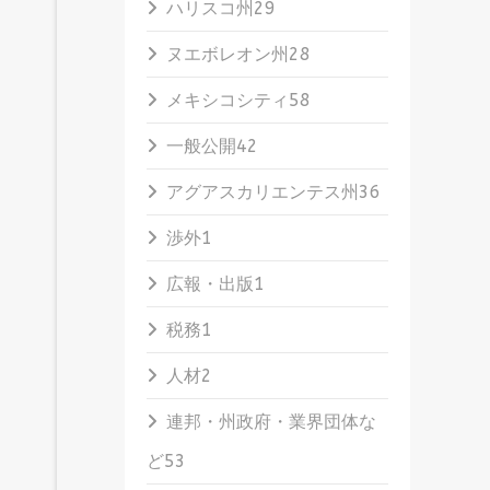
ハリスコ州
29
ヌエボレオン州
28
メキシコシティ
58
一般公開
42
アグアスカリエンテス州
36
渉外
1
広報・出版
1
税務
1
人材
2
連邦・州政府・業界団体な
ど
53