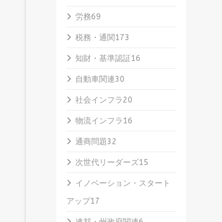
労務
69
税務・通関
173
知財・基準認証
16
自動車関連
30
社会インフラ
20
物流インフラ
16
通商問題
32
次世代リーダーズ
15
イノベーション・スタート
アップ
17
連邦・州政府関連
6