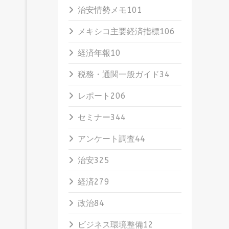
治安情勢メモ
101
メキシコ主要経済指標
106
経済年報
10
税務・通関一般ガイド
34
レポート
206
セミナー
344
アンケート調査
44
治安
325
経済
279
政治
84
ビジネス環境整備
12