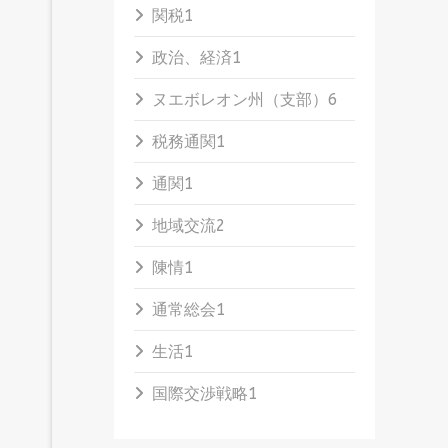
関税
1
政治、経済
1
ヌエボレオン州（支部）
6
税務通関
1
通関
1
地域交流
2
陳情
1
通常総会
1
生活
1
国際交渉戦略
1