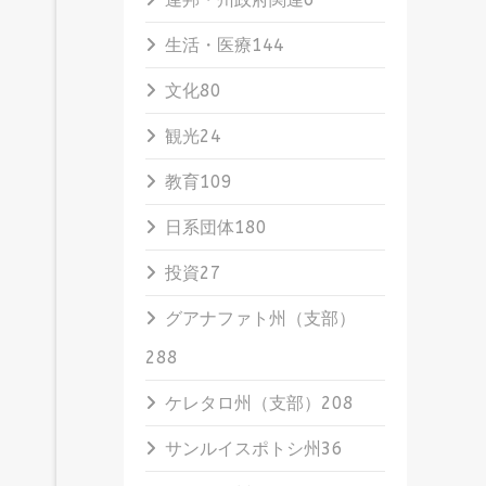
生活・医療
144
文化
80
観光
24
教育
109
日系団体
180
投資
27
グアナファト州（支部）
288
ケレタロ州（支部）
208
サンルイスポトシ州
36