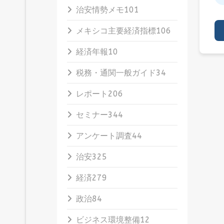
治安情勢メモ
101
メキシコ主要経済指標
106
経済年報
10
税務・通関一般ガイド
34
レポート
206
セミナー
344
アンケート調査
44
治安
325
経済
279
政治
84
ビジネス環境整備
12