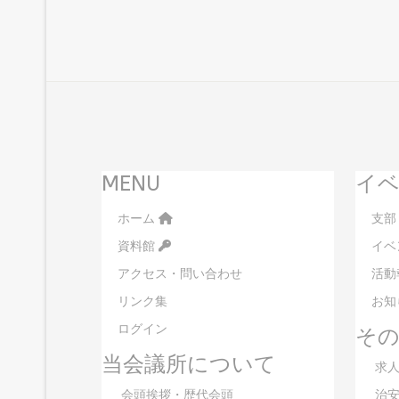
MENU
イベ
ホーム
支部
資料館
イベ
アクセス・問い合わせ
活動
リンク集
お知
ログイン
そ
当会議所について
求人
会頭挨拶・歴代会頭
治安