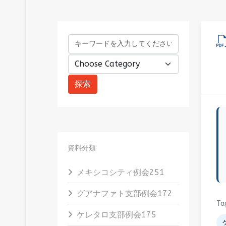
資料分類
メキシコシティ例会
251
グアナファト支部例会
172
Ta
ケレタロ支部例会
175