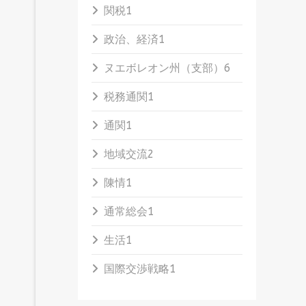
関税
1
政治、経済
1
ヌエボレオン州（支部）
6
税務通関
1
通関
1
地域交流
2
陳情
1
通常総会
1
生活
1
国際交渉戦略
1