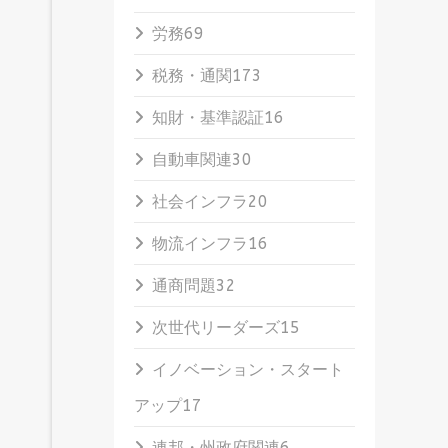
労務
69
税務・通関
173
知財・基準認証
16
自動車関連
30
社会インフラ
20
物流インフラ
16
通商問題
32
次世代リーダーズ
15
イノベーション・スタート
アップ
17
連邦・州政府関連
6