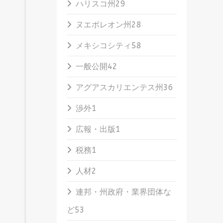
ハリスコ州
29
ヌエボレオン州
28
メキシコシティ
58
一般公開
42
アグアスカリエンテス州
36
渉外
1
広報・出版
1
税務
1
人材
2
連邦・州政府・業界団体な
ど
53