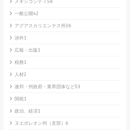
メキシコシティ
58
一般公開
42
アグアスカリエンテス州
36
渉外
1
広報・出版
1
税務
1
人材
2
連邦・州政府・業界団体など
53
関税
1
政治、経済
1
ヌエボレオン州（支部）
6