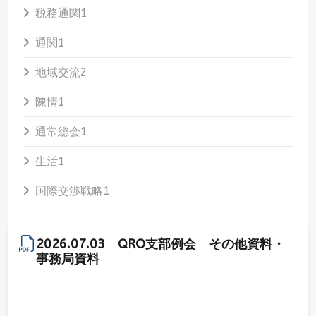
税務通関
1
通関
1
地域交流
2
陳情
1
通常総会
1
生活
1
国際交渉戦略
1
2026.07.03 QRO支部例会 その他資料・
事務局資料