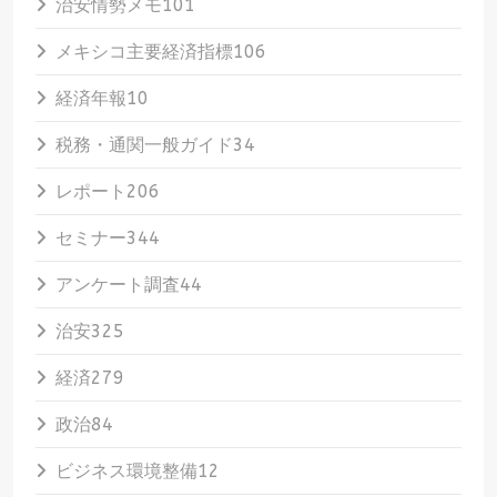
治安情勢メモ
101
メキシコ主要経済指標
106
経済年報
10
税務・通関一般ガイド
34
レポート
206
セミナー
344
アンケート調査
44
治安
325
経済
279
政治
84
ビジネス環境整備
12