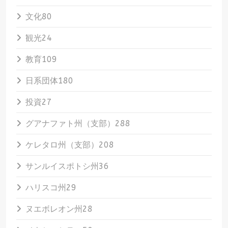
文化
80
観光
24
教育
109
日系団体
180
投資
27
グアナファト州（支部）
288
ケレタロ州（支部）
208
サンルイスポトシ州
36
ハリスコ州
29
ヌエボレオン州
28