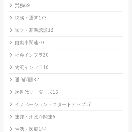
労務
69
税務・通関
173
知財・基準認証
16
自動車関連
30
社会インフラ
20
物流インフラ
16
通商問題
32
次世代リーダーズ
15
イノベーション・スタートアップ
17
連邦・州政府関連
6
生活・医療
144