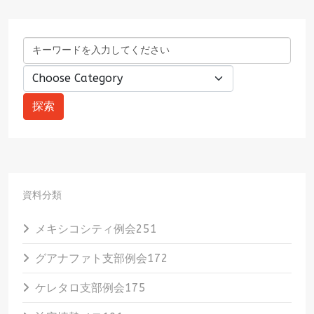
資料分類
メキシコシティ例会
251
グアナファト支部例会
172
ケレタロ支部例会
175