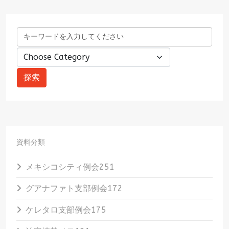
資料分類
メキシコシティ例会
251
グアナファト支部例会
172
ケレタロ支部例会
175