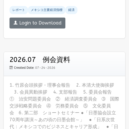
レポート
メキシコ主要経済指標
経済
Login to Download
2026.07 例会資料
Created Date:
07-24-2026
1. 竹原会頭挨拶・理事会報告 2. 本清大使御挨拶
3. 会員異動挨拶 4. 支部報告 5. 委員会報告
① 治安問題委員会 ② 経済調査委員会 ➂ 国際
交渉戦略委員会 ④ 労務委員会 ⑤ 文化委員
会 6. 第二部 ショートセミナー ●「日墨協会設立
70周年講演～あの頃の日墨会館～」 ●「日系次世
代：メキシコでのビジネスとキャリア形成」 ●「日