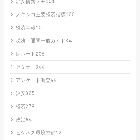
治安情勢メモ
101
メキシコ主要経済指標
106
経済年報
10
税務・通関一般ガイド
34
レポート
206
セミナー
344
アンケート調査
44
治安
325
経済
279
政治
84
ビジネス環境整備
12