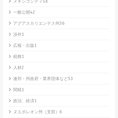
メキシコシティ
58
一般公開
42
アグアスカリエンテス州
36
渉外
1
広報・出版
1
税務
1
人材
2
連邦・州政府・業界団体など
53
関税
1
政治、経済
1
ヌエボレオン州（支部）
6