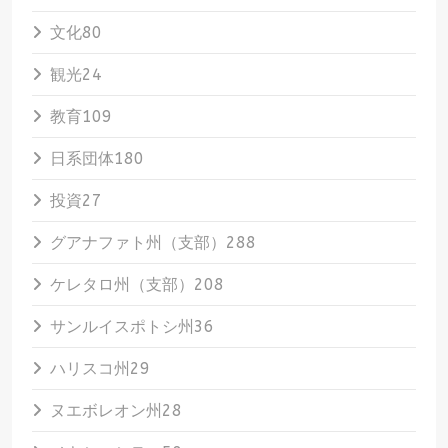
文化
80
観光
24
教育
109
日系団体
180
投資
27
グアナファト州（支部）
288
ケレタロ州（支部）
208
サンルイスポトシ州
36
ハリスコ州
29
ヌエボレオン州
28