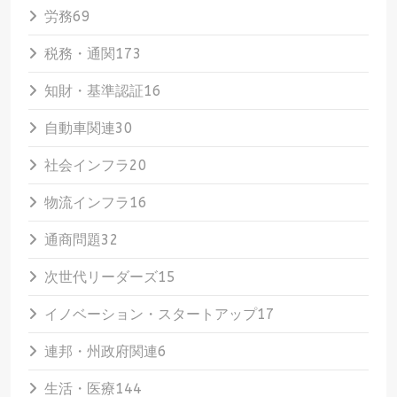
労務
69
税務・通関
173
知財・基準認証
16
自動車関連
30
社会インフラ
20
物流インフラ
16
通商問題
32
次世代リーダーズ
15
イノベーション・スタートアップ
17
連邦・州政府関連
6
生活・医療
144