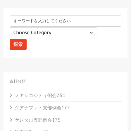
資料分類
メキシコシティ例会
251
グアナファト支部例会
172
ケレタロ支部例会
175