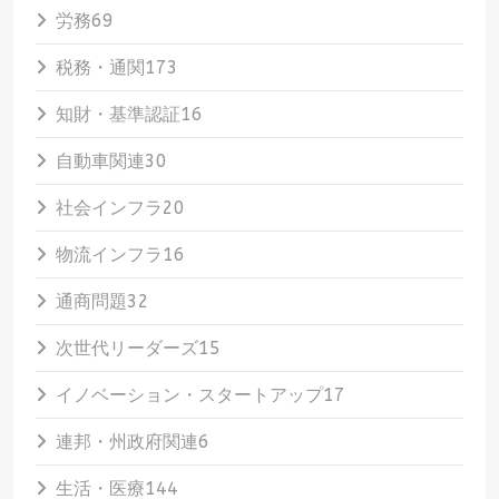
労務
69
税務・通関
173
知財・基準認証
16
自動車関連
30
社会インフラ
20
物流インフラ
16
通商問題
32
次世代リーダーズ
15
イノベーション・スタートアップ
17
連邦・州政府関連
6
生活・医療
144