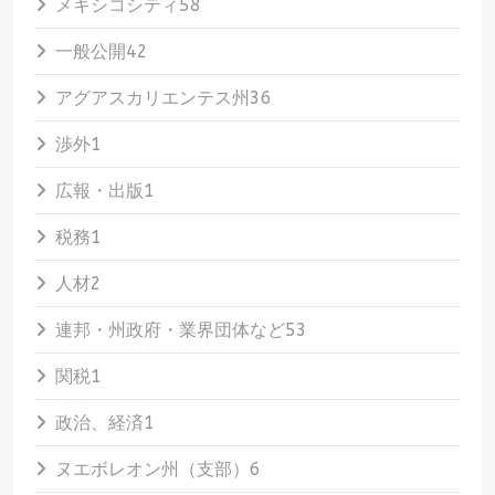
メキシコシティ
58
一般公開
42
アグアスカリエンテス州
36
渉外
1
広報・出版
1
税務
1
人材
2
連邦・州政府・業界団体など
53
関税
1
政治、経済
1
ヌエボレオン州（支部）
6