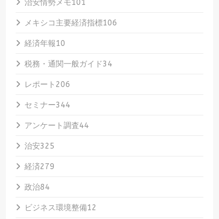
治安情勢メモ
101
メキシコ主要経済指標
106
経済年報
10
税務・通関一般ガイド
34
レポート
206
セミナー
344
アンケート調査
44
治安
325
経済
279
政治
84
ビジネス環境整備
12