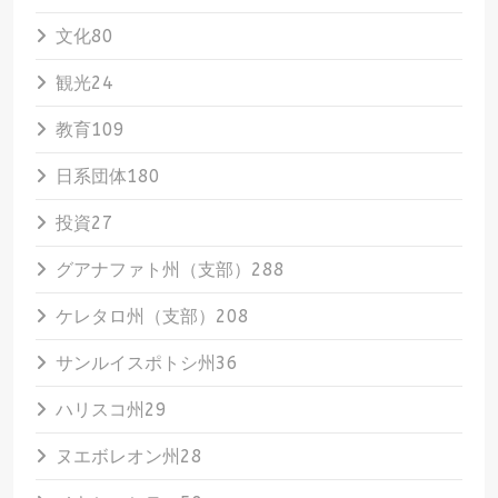
文化
80
観光
24
教育
109
日系団体
180
投資
27
グアナファト州（支部）
288
ケレタロ州（支部）
208
サンルイスポトシ州
36
ハリスコ州
29
ヌエボレオン州
28