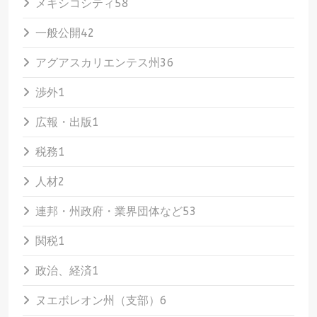
メキシコシティ
58
一般公開
42
アグアスカリエンテス州
36
渉外
1
広報・出版
1
税務
1
人材
2
連邦・州政府・業界団体など
53
関税
1
政治、経済
1
ヌエボレオン州（支部）
6