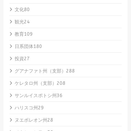
文化
80
観光
24
教育
109
日系団体
180
投資
27
グアナファト州（支部）
288
ケレタロ州（支部）
208
サンルイスポトシ州
36
ハリスコ州
29
ヌエボレオン州
28