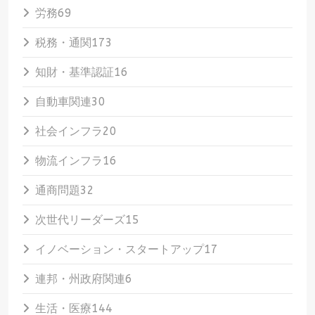
労務
69
税務・通関
173
知財・基準認証
16
自動車関連
30
社会インフラ
20
物流インフラ
16
通商問題
32
次世代リーダーズ
15
イノベーション・スタートアップ
17
連邦・州政府関連
6
生活・医療
144