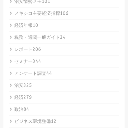
治安情勢メモ
101
メキシコ主要経済指標
106
経済年報
10
税務・通関一般ガイド
34
レポート
206
セミナー
344
アンケート調査
44
治安
325
経済
279
政治
84
ビジネス環境整備
12