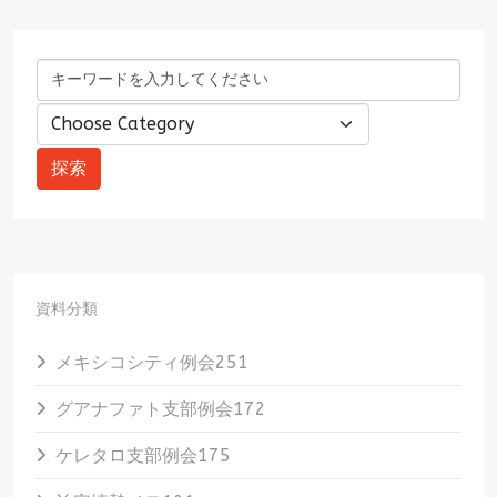
資料分類
メキシコシティ例会
251
グアナファト支部例会
172
ケレタロ支部例会
175