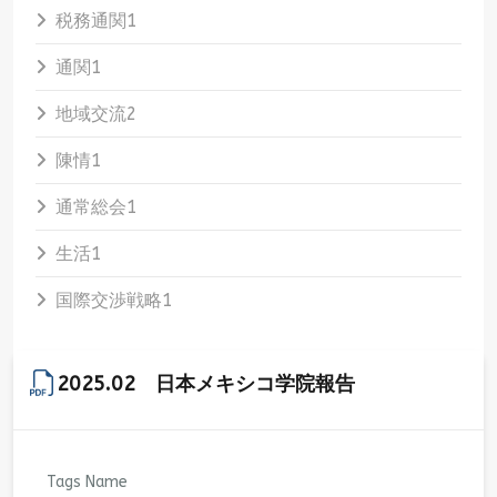
税務通関
1
通関
1
地域交流
2
陳情
1
通常総会
1
生活
1
国際交渉戦略
1
2025.02 日本メキシコ学院報告
Tags Name