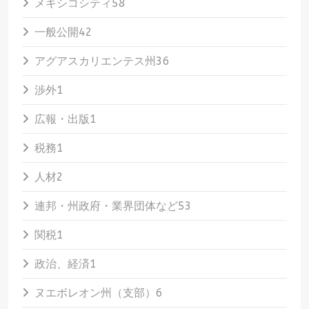
メキシコシティ
58
一般公開
42
アグアスカリエンテス州
36
渉外
1
広報・出版
1
税務
1
人材
2
連邦・州政府・業界団体など
53
関税
1
政治、経済
1
ヌエボレオン州（支部）
6