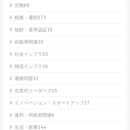
労務
69
税務・通関
173
知財・基準認証
16
自動車関連
30
社会インフラ
20
物流インフラ
16
通商問題
32
次世代リーダーズ
15
イノベーション・スタートアップ
17
連邦・州政府関連
6
生活・医療
144