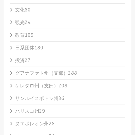
文化
80
観光
24
教育
109
日系団体
180
投資
27
グアナファト州（支部）
288
ケレタロ州（支部）
208
サンルイスポトシ州
36
ハリスコ州
29
ヌエボレオン州
28