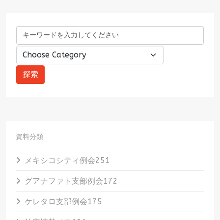
資料分類
メキシコシティ例会
251
グアナファト支部例会
172
ケレタロ支部例会
175