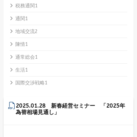
税務通関
1
通関
1
地域交流
2
陳情
1
通常総会
1
生活
1
国際交渉戦略
1
2025.01.28 新春経営セミナー 「2025年
為替相場見通し」