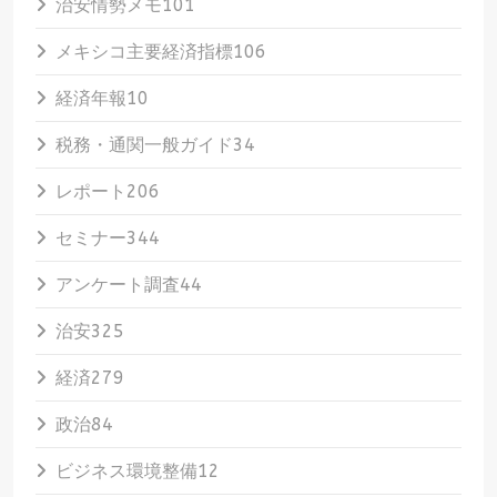
治安情勢メモ
101
メキシコ主要経済指標
106
経済年報
10
税務・通関一般ガイド
34
レポート
206
セミナー
344
アンケート調査
44
治安
325
経済
279
政治
84
ビジネス環境整備
12