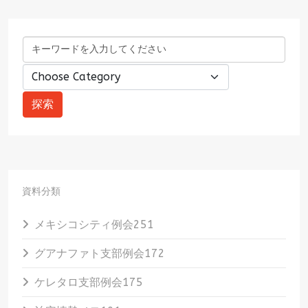
資料分類
メキシコシティ例会
251
グアナファト支部例会
172
ケレタロ支部例会
175