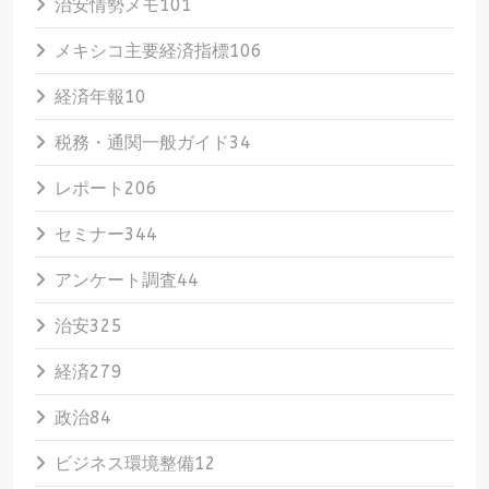
治安情勢メモ
101
メキシコ主要経済指標
106
経済年報
10
税務・通関一般ガイド
34
レポート
206
セミナー
344
アンケート調査
44
治安
325
経済
279
政治
84
ビジネス環境整備
12