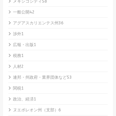
メキシコシティ
58
一般公開
42
アグアスカリエンテス州
36
渉外
1
広報・出版
1
税務
1
人材
2
連邦・州政府・業界団体など
53
関税
1
政治、経済
1
ヌエボレオン州（支部）
6