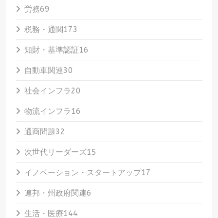
労務
69
税務・通関
173
知財・基準認証
16
自動車関連
30
社会インフラ
20
物流インフラ
16
通商問題
32
次世代リーダーズ
15
イノベーション・スタートアップ
17
連邦・州政府関連
6
生活・医療
144