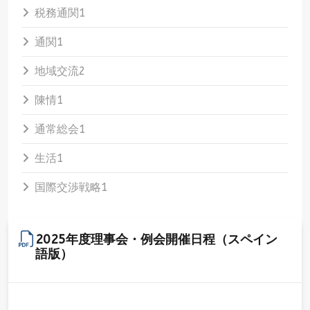
税務通関
1
通関
1
地域交流
2
陳情
1
通常総会
1
生活
1
国際交渉戦略
1
2025年度理事会・例会開催日程（スペイン
語版）