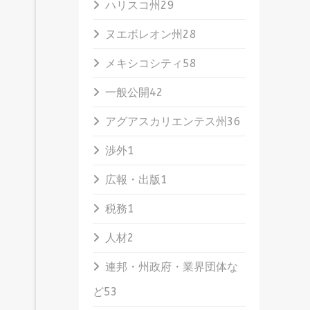
ハリスコ州
29
ヌエボレオン州
28
メキシコシティ
58
一般公開
42
アグアスカリエンテス州
36
渉外
1
広報・出版
1
税務
1
人材
2
連邦・州政府・業界団体な
ど
53