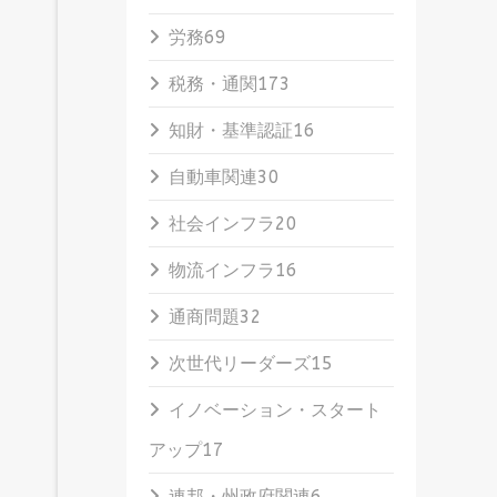
労務
69
税務・通関
173
知財・基準認証
16
自動車関連
30
社会インフラ
20
物流インフラ
16
通商問題
32
次世代リーダーズ
15
イノベーション・スタート
アップ
17
連邦・州政府関連
6