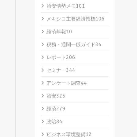
治安情勢メモ
101
メキシコ主要経済指標
106
経済年報
10
税務・通関一般ガイド
34
レポート
206
セミナー
344
アンケート調査
44
治安
325
経済
279
政治
84
ビジネス環境整備
12