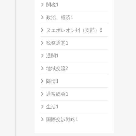
関税
1
政治、経済
1
ヌエボレオン州（支部）
6
税務通関
1
通関
1
地域交流
2
陳情
1
通常総会
1
生活
1
国際交渉戦略
1