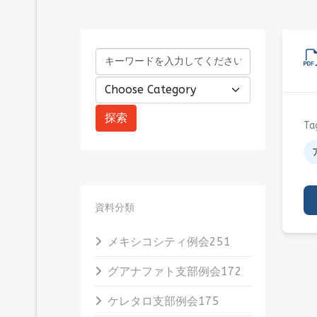
Ta
資料分類
メキシコシティ例会
251
グアナファト支部例会
172
ケレタロ支部例会
175