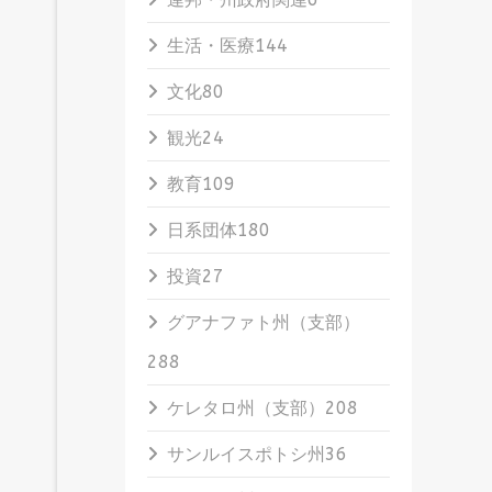
生活・医療
144
文化
80
観光
24
教育
109
日系団体
180
投資
27
グアナファト州（支部）
288
ケレタロ州（支部）
208
サンルイスポトシ州
36