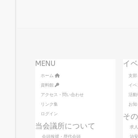
MENU
イベ
ホーム
支部
資料館
イベ
アクセス・問い合わせ
活動
リンク集
お知
ログイン
そ
当会議所について
求人
会頭挨拶・歴代会頭
治安