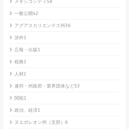
メキシコシティ
58
一般公開
42
アグアスカリエンテス州
36
渉外
1
広報・出版
1
税務
1
人材
2
連邦・州政府・業界団体など
53
関税
1
政治、経済
1
ヌエボレオン州（支部）
6