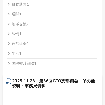
税務通関
1
通関
1
地域交流
2
陳情
1
通常総会
1
生活
1
国際交渉戦略
1
2025.11.28 第36回GTO支部例会 その他
資料・事務局資料