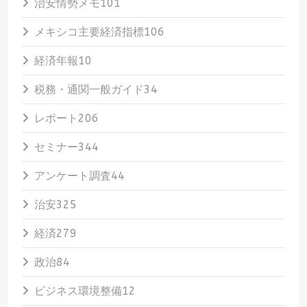
治安情勢メモ
101
メキシコ主要経済指標
106
経済年報
10
税務・通関一般ガイド
34
レポート
206
セミナー
344
アンケート調査
44
治安
325
経済
279
政治
84
ビジネス環境整備
12