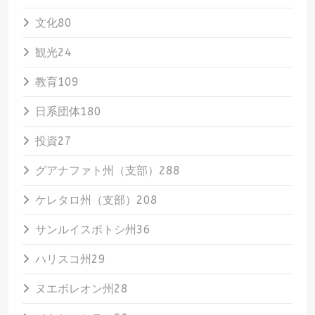
文化
80
観光
24
教育
109
日系団体
180
投資
27
グアナファト州（支部）
288
ケレタロ州（支部）
208
サンルイスポトシ州
36
ハリスコ州
29
ヌエボレオン州
28