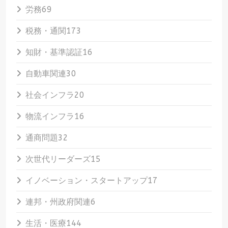
労務
69
税務・通関
173
知財・基準認証
16
自動車関連
30
社会インフラ
20
物流インフラ
16
通商問題
32
次世代リーダーズ
15
イノベーション・スタートアップ
17
連邦・州政府関連
6
生活・医療
144