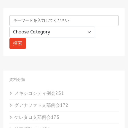
資料分類
メキシコシティ例会
251
グアナファト支部例会
172
ケレタロ支部例会
175