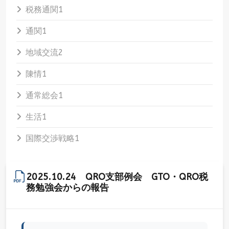
税務通関
1
通関
1
地域交流
2
陳情
1
通常総会
1
生活
1
国際交渉戦略
1
2025.10.24 QRO支部例会 GTO・QRO税
務勉強会からの報告