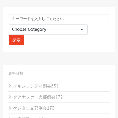
資料分類
メキシコシティ例会
251
グアナファト支部例会
172
ケレタロ支部例会
175