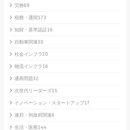
労務
69
税務・通関
173
知財・基準認証
16
自動車関連
30
社会インフラ
20
物流インフラ
16
通商問題
32
次世代リーダーズ
15
イノベーション・スタートアップ
17
連邦・州政府関連
6
生活・医療
144