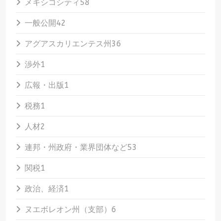
メキシコシティ
58
一般公開
42
アグアスカリエンテス州
36
渉外
1
広報・出版
1
税務
1
人材
2
連邦・州政府・業界団体など
53
関税
1
政治、経済
1
ヌエボレオン州（支部）
6