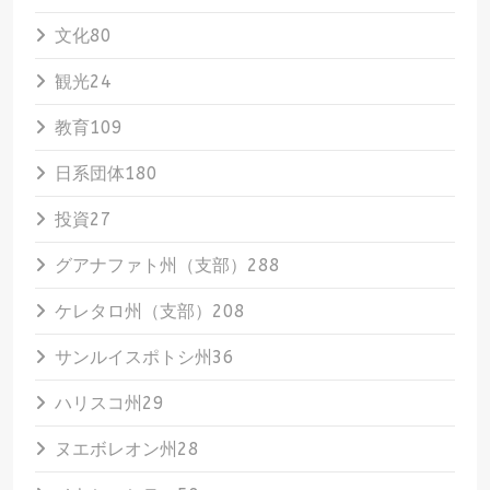
文化
80
観光
24
教育
109
日系団体
180
投資
27
グアナファト州（支部）
288
ケレタロ州（支部）
208
サンルイスポトシ州
36
ハリスコ州
29
ヌエボレオン州
28