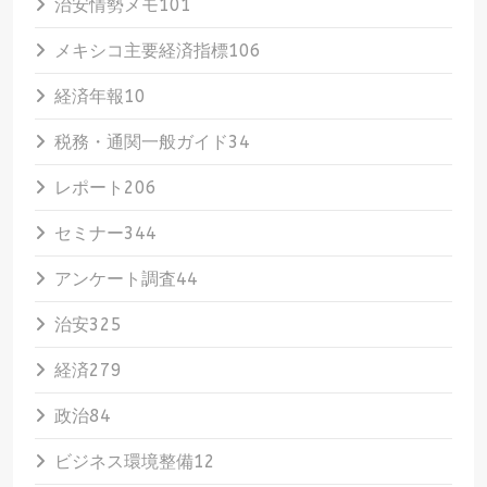
治安情勢メモ
101
メキシコ主要経済指標
106
経済年報
10
税務・通関一般ガイド
34
レポート
206
セミナー
344
アンケート調査
44
治安
325
経済
279
政治
84
ビジネス環境整備
12