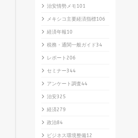
治安情勢メモ
101
メキシコ主要経済指標
106
経済年報
10
税務・通関一般ガイド
34
レポート
206
セミナー
344
アンケート調査
44
治安
325
経済
279
政治
84
ビジネス環境整備
12