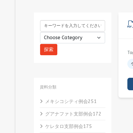
Ta
資料分類
メキシコシティ例会
251
グアナファト支部例会
172
ケレタロ支部例会
175