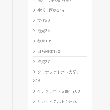
生活・医療
144
文化
80
観光
24
教育
109
日系団体
180
投資
27
グアナファト州（支部）
288
ケレタロ州（支部）
208
サンルイスポトシ州
36