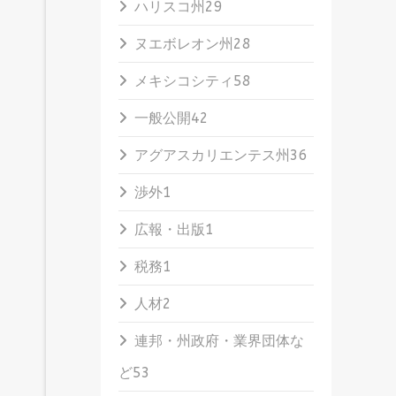
ハリスコ州
29
ヌエボレオン州
28
メキシコシティ
58
一般公開
42
アグアスカリエンテス州
36
渉外
1
広報・出版
1
税務
1
人材
2
連邦・州政府・業界団体な
ど
53