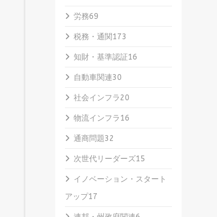
労務
69
税務・通関
173
知財・基準認証
16
自動車関連
30
社会インフラ
20
物流インフラ
16
通商問題
32
次世代リーダーズ
15
イノベーション・スタート
アップ
17
連邦・州政府関連
6