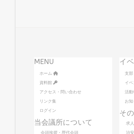
MENU
イベ
ホーム
支部
資料館
イベ
アクセス・問い合わせ
活動
リンク集
お知
ログイン
そ
当会議所について
求人
会頭挨拶・歴代会頭
治安