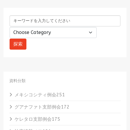
資料分類
メキシコシティ例会
251
グアナファト支部例会
172
ケレタロ支部例会
175