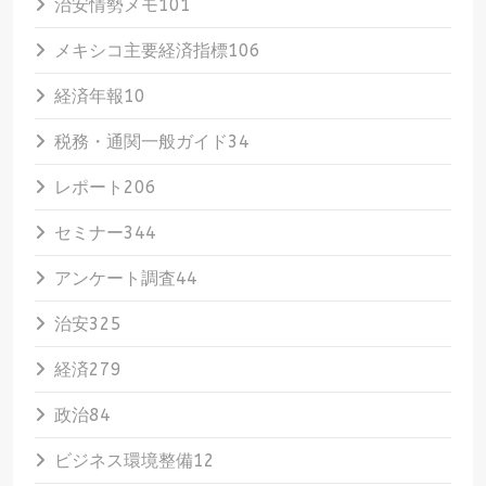
治安情勢メモ
101
メキシコ主要経済指標
106
経済年報
10
税務・通関一般ガイド
34
レポート
206
セミナー
344
アンケート調査
44
治安
325
経済
279
政治
84
ビジネス環境整備
12