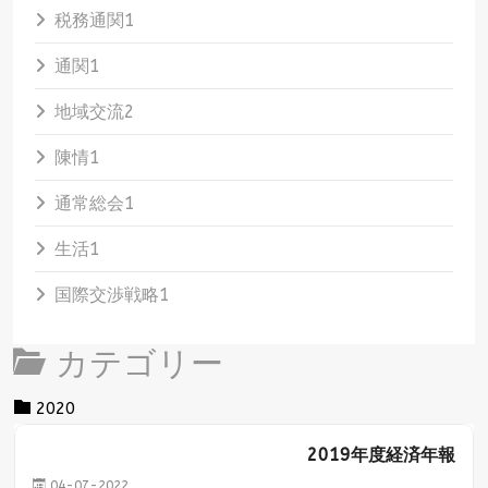
税務通関
1
通関
1
地域交流
2
陳情
1
通常総会
1
生活
1
国際交渉戦略
1
カテゴリー
Category title
2020
2019年度経済年報
04-07-2022