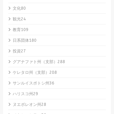
文化
80
観光
24
教育
109
日系団体
180
投資
27
グアナファト州（支部）
288
ケレタロ州（支部）
208
サンルイスポトシ州
36
ハリスコ州
29
ヌエボレオン州
28