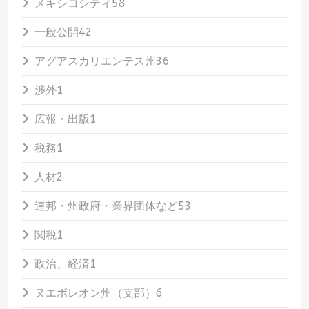
メキシコシティ
58
一般公開
42
アグアスカリエンテス州
36
渉外
1
広報・出版
1
税務
1
人材
2
連邦・州政府・業界団体など
53
関税
1
政治、経済
1
ヌエボレオン州（支部）
6