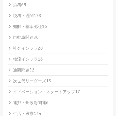
労務
69
税務・通関
173
知財・基準認証
16
自動車関連
30
社会インフラ
20
物流インフラ
16
通商問題
32
次世代リーダーズ
15
イノベーション・スタートアップ
17
連邦・州政府関連
6
生活・医療
144