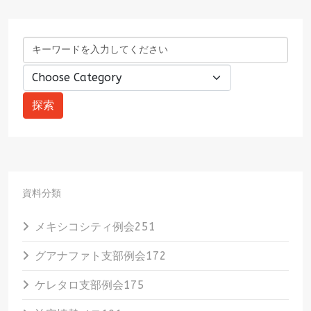
資料分類
メキシコシティ例会
251
グアナファト支部例会
172
ケレタロ支部例会
175