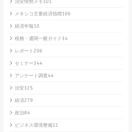
治安情勢メモ
101
メキシコ主要経済指標
106
経済年報
10
税務・通関一般ガイド
34
レポート
206
セミナー
344
アンケート調査
44
治安
325
経済
279
政治
84
ビジネス環境整備
12