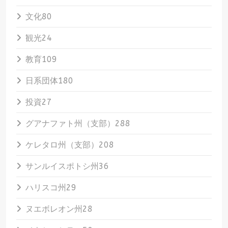
文化
80
観光
24
教育
109
日系団体
180
投資
27
グアナファト州（支部）
288
ケレタロ州（支部）
208
サンルイスポトシ州
36
ハリスコ州
29
ヌエボレオン州
28