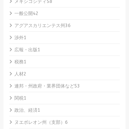
メキシコシティ
58
一般公開
42
アグアスカリエンテス州
36
渉外
1
広報・出版
1
税務
1
人材
2
連邦・州政府・業界団体など
53
関税
1
政治、経済
1
ヌエボレオン州（支部）
6