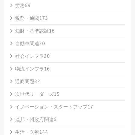
労務
69
税務・通関
173
知財・基準認証
16
自動車関連
30
社会インフラ
20
物流インフラ
16
通商問題
32
次世代リーダーズ
15
イノベーション・スタートアップ
17
連邦・州政府関連
6
生活・医療
144